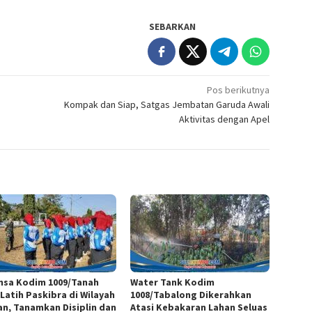
SEBARKAN
Pos berikutnya
s
Kompak dan Siap, Satgas Jembatan Garuda Awali
Aktivitas dengan Apel
nsa Kodim 1009/Tanah
Water Tank Kodim
 Latih Paskibra di Wilayah
1008/Tabalong Dikerahkan
an, Tanamkan Disiplin dan
Atasi Kebakaran Lahan Seluas