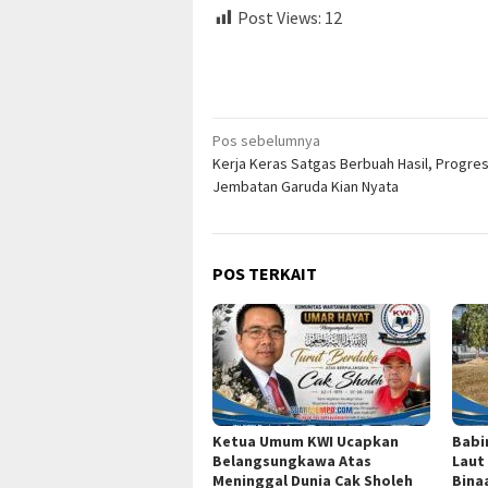
Post Views:
12
Navigasi
Pos sebelumnya
Kerja Keras Satgas Berbuah Hasil, Progre
pos
Jembatan Garuda Kian Nyata
POS TERKAIT
Ketua Umum KWI Ucapkan
Babi
Belangsungkawa Atas
Laut
Meninggal Dunia Cak Sholeh
Bina