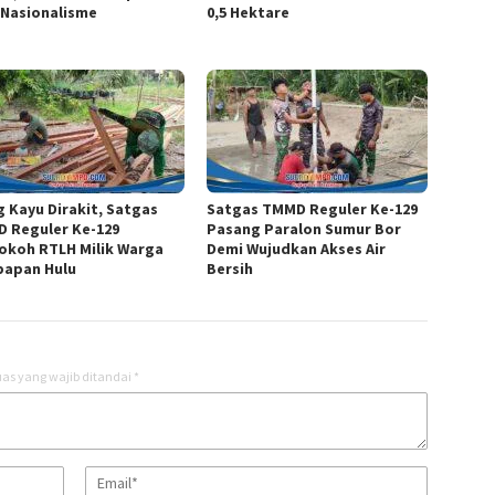
 Nasionalisme
0,5 Hektare
g Kayu Dirakit, Satgas
Satgas TMMD Reguler Ke-129
 Reguler Ke-129
Pasang Paralon Sumur Bor
okoh RTLH Milik Warga
Demi Wujudkan Akses Air
apan Hulu
Bersih
as yang wajib ditandai
*