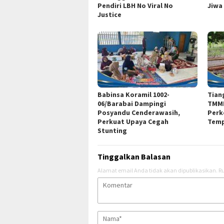
Pendiri LBH No Viral No
Jiwa
Justice
Babinsa Koramil 1002-
Tian
06/Barabai Dampingi
TMMD
Posyandu Cenderawasih,
Perk
Perkuat Upaya Cegah
Temp
Stunting
Tinggalkan Balasan
Alamat email Anda tidak akan dipublikasikan.
Ru