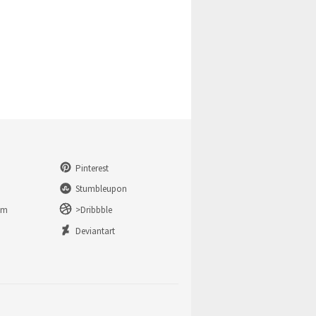
Pinterest
Stumbleupon
am
>Dribbble
n
Deviantart