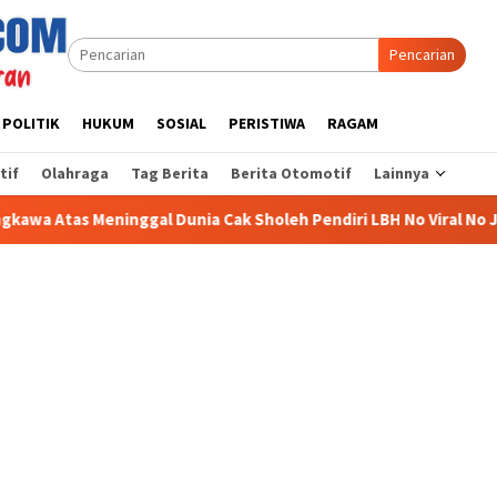
Pencarian
POLITIK
HUKUM
SOSIAL
PERISTIWA
RAGAM
tif
Olahraga
Tag Berita
Berita Otomotif
Lainnya
 Dunia Cak Sholeh Pendiri LBH No Viral No Justice
Babi