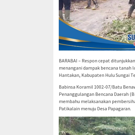
BARABAI – Respon cepat ditunjukka
menangani dampak bencana tanah lo
Hantakan, Kabupaten Hulu Sungai Ten
Babinsa Koramil 1002-07/Batu Bena
Penanggulangan Bencana Daerah (BP
membahu melaksanakan pembersihan 
Patikalain menuju Desa Papagaran.
Pemutar
Video