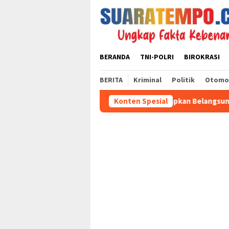
Loncat
ke
konten
BERANDA
TNI-POLRI
BIROKRASI
BERITA
Kriminal
Politik
Otomo
Ketua Umum KWI Ucapkan Belangsungkawa Atas Meninggal
Konten Spesial