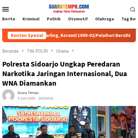
Loncat
Menu
ke
Mobile
konten
Berita
Kriminal
Politik
Otomotif
Olahraga
Tag Ber
ma MPAI My Darling, Koramil 1009-02/Pelaihari Bersihkan Sampah d
Konten Spesial
Beranda
TNI-POLRI
Utama
Polresta Sidoarjo Ungkap Peredaran
Narkotika Jaringan Internasional, Dua
WNA Diamankan
Suara Tempo
4 Juni 2026
26 Dilihat