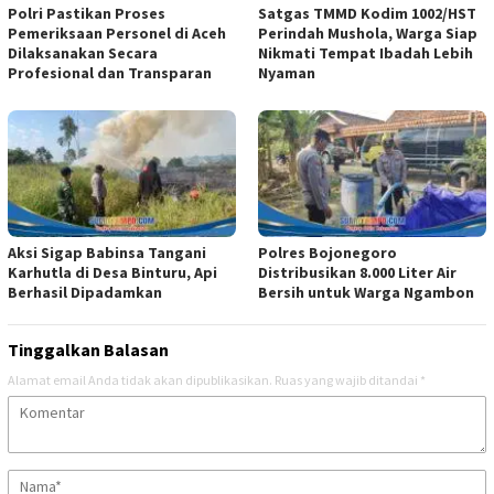
Polri Pastikan Proses
Satgas TMMD Kodim 1002/HST
Pemeriksaan Personel di Aceh
Perindah Mushola, Warga Siap
Dilaksanakan Secara
Nikmati Tempat Ibadah Lebih
Profesional dan Transparan
Nyaman
Aksi Sigap Babinsa Tangani
Polres Bojonegoro
Karhutla di Desa Binturu, Api
Distribusikan 8.000 Liter Air
Berhasil Dipadamkan
Bersih untuk Warga Ngambon
Tinggalkan Balasan
Alamat email Anda tidak akan dipublikasikan.
Ruas yang wajib ditandai
*