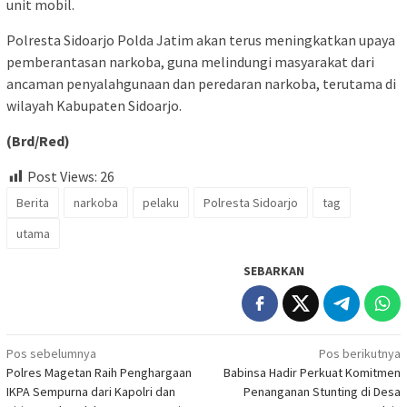
unit mobil.
Polresta Sidoarjo Polda Jatim akan terus meningkatkan upaya
pemberantasan narkoba, guna melindungi masyarakat dari
ancaman penyalahgunaan dan peredaran narkoba, terutama di
wilayah Kabupaten Sidoarjo.
(Brd/Red)
Post Views:
26
Berita
narkoba
pelaku
Polresta Sidoarjo
tag
utama
SEBARKAN
Navigasi
Pos sebelumnya
Pos berikutnya
Polres Magetan Raih Penghargaan
Babinsa Hadir Perkuat Komitmen
pos
IKPA Sempurna dari Kapolri dan
Penanganan Stunting di Desa