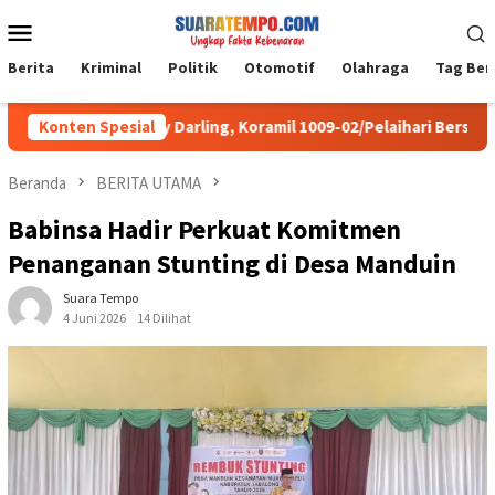
Loncat
Menu
ke
Mobile
konten
Berita
Kriminal
Politik
Otomotif
Olahraga
Tag Ber
rsama MPAI My Darling, Koramil 1009-02/Pelaihari Bersihkan Samp
Konten Spesial
Beranda
BERITA UTAMA
Babinsa Hadir Perkuat Komitmen
Penanganan Stunting di Desa Manduin
Suara Tempo
4 Juni 2026
14 Dilihat