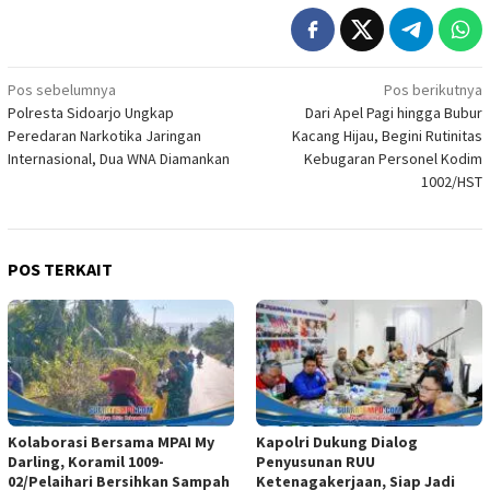
Navigasi
Pos sebelumnya
Pos berikutnya
Polresta Sidoarjo Ungkap
Dari Apel Pagi hingga Bubur
pos
Peredaran Narkotika Jaringan
Kacang Hijau, Begini Rutinitas
Internasional, Dua WNA Diamankan
Kebugaran Personel Kodim
1002/HST
POS TERKAIT
Kolaborasi Bersama MPAI My
Kapolri Dukung Dialog
Darling, Koramil 1009-
Penyusunan RUU
02/Pelaihari Bersihkan Sampah
Ketenagakerjaan, Siap Jadi