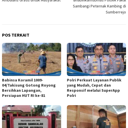
Ambulans Gratis untuk Masyarakat
Bhabinkamtibmas Polsek Pakal
Sambangi Peternak Kambing di
Sumberrejo
POS TERKAIT
Babinsa Koramil 1009-
Polri Perkuat Layanan Publik
04/Takisung Gotong Royong
yang Mudah, Cepat dan
Bersihkan Lapangan,
Responsif melalui SuperApp
Persiapan HUT RI ke-81
Polri