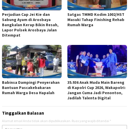
Perjudian Cap Jei Kie dan
Satgas TMMD Kodim 1002/HST
Sabung Ayam di Arosbaya
Masuki Tahap Finishing Rehab
Bangkalan Kerap Bikin Resah,
Rumah Warga
Lapor Polsek Arosbaya Jalan
Ditempat
Babinsa Dampingi Penyerahan
35.936 Anak Muda Main Bareng
Bantuan Pascakebakaran
di Kapolri Cup 2026, Wakapolri:
Rumah Warga Desa Hapalah
Jangan Cuma Jadi Penonton,
Jadilah Talenta Digital
Tinggalkan Balasan
Alamat email Anda tidak akan dipublikasikan.
Ruas yang wajib ditandai
*