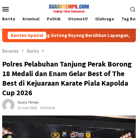
Loncat
Menu
ke
Mobile
konten
Berita
Kriminal
Politik
Otomotif
Olahraga
Tag Ber
9-04/Takisung Gotong Royong Bersihkan Lapangan, Persiapan HUT
Konten Spesial
Beranda
Berita
Polres Pelabuhan Tanjung Perak Borong
18 Medali dan Enam Gelar Best of The
Best di Kejuaraan Karate Piala Kapolda
Cup 2026
Suara Tempo
22 Juni 2026
39 Dilihat