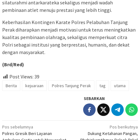
silaturahmi antarkarateka sekaligus menjadi wadah
pembinaan atlet menuju prestasi yang lebih tinggi.
Keberhasilan Kontingen Karate Polres Pelabuhan Tanjung
Perak diharapkan menjadi motivasi untuk terus meningkatkan
kualitas pembinaan olahraga, sekaligus memperkuat citra
Polri sebagai institusi yang berprestasi, humanis, dan dekat
dengan masyarakat.
(Brd/Red)
Post Views:
39
Berita
kejuaraan
Polres Tanjung Perak
tag
utama
SEBARKAN
Navigasi
Pos sebelumnya
Pos berikutnya
Polres Gresik Beri Layanan
Dukung Ketahanan Pangan,
pos