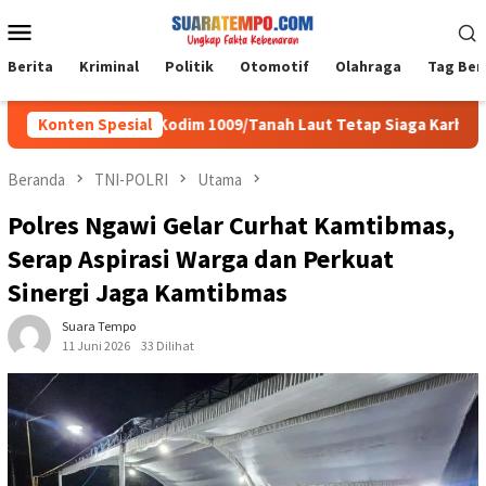
Loncat
Menu
ke
Mobile
konten
Berita
Kriminal
Politik
Otomotif
Olahraga
Tag Ber
i, Personel Kodim 1009/Tanah Laut Tetap Siaga Karhutla di Berba
Konten Spesial
Beranda
TNI-POLRI
Utama
Polres Ngawi Gelar Curhat Kamtibmas,
Serap Aspirasi Warga dan Perkuat
Sinergi Jaga Kamtibmas
Suara Tempo
11 Juni 2026
33 Dilihat