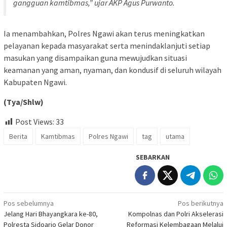
gangguan kamtibmas,” ujar AKP Agus Purwanto.
Ia menambahkan, Polres Ngawi akan terus meningkatkan
pelayanan kepada masyarakat serta menindaklanjuti setiap
masukan yang disampaikan guna mewujudkan situasi
keamanan yang aman, nyaman, dan kondusif di seluruh wilayah
Kabupaten Ngawi.
(Tya/Shlw)
Post Views:
33
Berita
Kamtibmas
Polres Ngawi
tag
utama
SEBARKAN
Navigasi
Pos sebelumnya
Pos berikutnya
Jelang Hari Bhayangkara ke-80,
Kompolnas dan Polri Akselerasi
pos
Polresta Sidoarjo Gelar Donor
Reformasi Kelembagaan Melalui