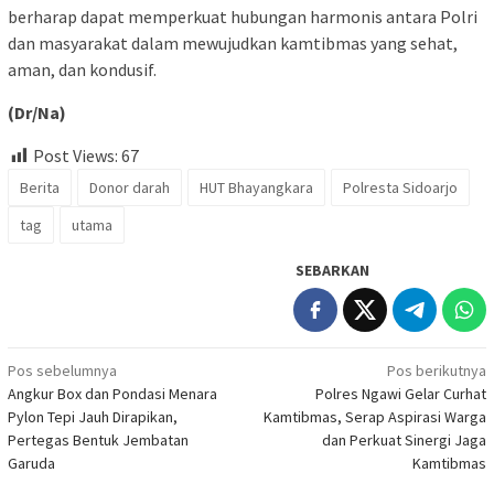
berharap dapat memperkuat hubungan harmonis antara Polri
dan masyarakat dalam mewujudkan kamtibmas yang sehat,
aman, dan kondusif.
(Dr/Na)
Post Views:
67
Berita
Donor darah
HUT Bhayangkara
Polresta Sidoarjo
tag
utama
SEBARKAN
Navigasi
Pos sebelumnya
Pos berikutnya
Angkur Box dan Pondasi Menara
Polres Ngawi Gelar Curhat
pos
Pylon Tepi Jauh Dirapikan,
Kamtibmas, Serap Aspirasi Warga
Pertegas Bentuk Jembatan
dan Perkuat Sinergi Jaga
Garuda
Kamtibmas