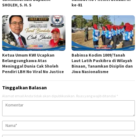
SHOLEH, S. H. S
ke-81
Ketua Umum KWI Ucapkan
Babinsa Kodim 1009/Tanah
Belangsungkawa Atas
Laut Latih Paskibra di Wilayah
Meninggal Dunia Cak Sholeh
Binaan, Tanamkan Disiplin dan
Pendiri LBH No Viral No Justice
Jiwa Nasionalisme
Tinggalkan Balasan
Alamat email Anda tidak akan dipublikasikan.
Ruas yang wajib ditandai
*