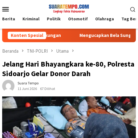
Loncat
Menu
ke
Mobile
konten
Berita
Kriminal
Politik
Otomotif
Olahraga
Tag Ber
estarian Lingkungan
Konten Spesial
Mengucapkan Bela Sungkawa, Media
Beranda
TNI-POLRI
Utama
Jelang Hari Bhayangkara ke-80, Polresta
Sidoarjo Gelar Donor Darah
Suara Tempo
11 Juni 2026
67 Dilihat