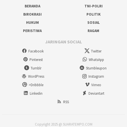
BERANDA
TNI-POLRI
BIROKRASI
POLITIK
HUKUM
SOSIAL
PERISTIWA
RAGAM
JARINGAN SOCIAL
Facebook
Twitter
Pinterest
WhatsApp
Tumblr
Stumbleupon
WordPress
Instagram
>Dribbble
Vimeo
Linkedin
Deviantart
RSS
Copyright 2025 @ SUARATEMPO.COM