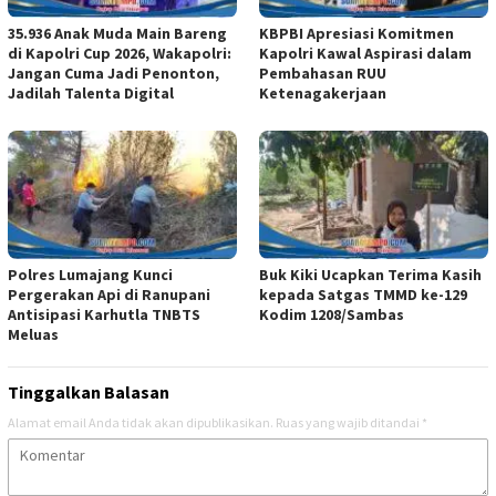
35.936 Anak Muda Main Bareng
KBPBI Apresiasi Komitmen
di Kapolri Cup 2026, Wakapolri:
Kapolri Kawal Aspirasi dalam
Jangan Cuma Jadi Penonton,
Pembahasan RUU
Jadilah Talenta Digital
Ketenagakerjaan
Polres Lumajang Kunci
Buk Kiki Ucapkan Terima Kasih
Pergerakan Api di Ranupani
kepada Satgas TMMD ke-129
Antisipasi Karhutla TNBTS
Kodim 1208/Sambas
Meluas
Tinggalkan Balasan
Alamat email Anda tidak akan dipublikasikan.
Ruas yang wajib ditandai
*