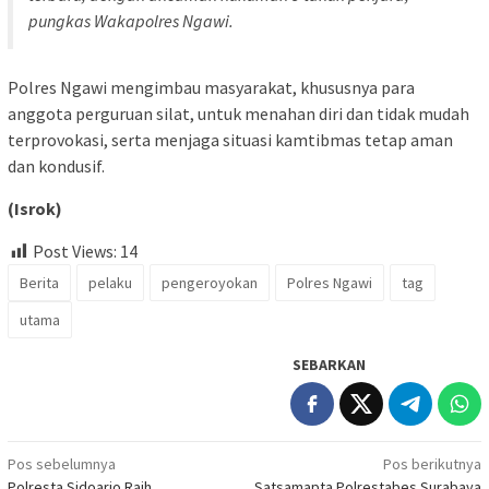
pungkas Wakapolres Ngawi.
Polres Ngawi mengimbau masyarakat, khususnya para
anggota perguruan silat, untuk menahan diri dan tidak mudah
terprovokasi, serta menjaga situasi kamtibmas tetap aman
dan kondusif.
(Isrok)
Post Views:
14
Berita
pelaku
pengeroyokan
Polres Ngawi
tag
utama
SEBARKAN
Navigasi
Pos sebelumnya
Pos berikutnya
Polresta Sidoarjo Raih
Satsamapta Polrestabes Surabaya