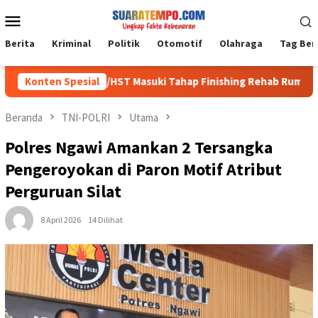
Loncat
Menu
ke
Mobile
konten
Berita
Kriminal
Politik
Otomotif
Olahraga
Tag Ber
 Kodim 1002/HST Masuki Tahap Finishing Rehab Rumah Warga
Konten Spesial
Beranda
TNI-POLRI
Utama
Polres Ngawi Amankan 2 Tersangka
Pengeroyokan di Paron Motif Atribut
Perguruan Silat
8 April 2026
14 Dilihat