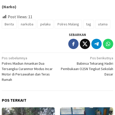
(Narko)
Post Views:
11
Berita
narkoba
pelaku
Polres Malang
tag
utama
SEBARKAN
Navigasi
Pos sebelumnya
Pos berikutnya
Polres Madiun Amankan Dua
Babinsa Tekarang Hadiri
pos
Tersangka Curanmor Modus Incar
Pembukaan O2SN Tingkat Sekolah
Motor di Persawahan dan Teras
Dasar
Rumah
POS TERKAIT