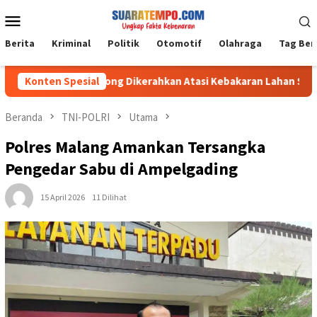
Loncat
Menu
ke
Mobile
konten
Berita
Kriminal
Politik
Otomotif
Olahraga
Tag Ber
 1008/Tabalong Dikerahkan Atasi Kebakaran Lahan Seluas 0,5 He
Konten Spesial
Beranda
TNI-POLRI
Utama
Polres Malang Amankan Tersangka
Pengedar Sabu di Ampelgading
15 April 2026
11 Dilihat