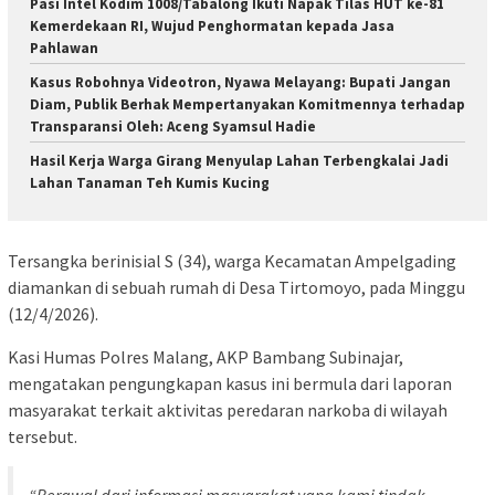
Pasi Intel Kodim 1008/Tabalong Ikuti Napak Tilas HUT ke-81
Kemerdekaan RI, Wujud Penghormatan kepada Jasa
Pahlawan
Kasus Robohnya Videotron, Nyawa Melayang: Bupati Jangan
Diam, Publik Berhak Mempertanyakan Komitmennya terhadap
Transparansi Oleh: Aceng Syamsul Hadie
Hasil Kerja Warga Girang Menyulap Lahan Terbengkalai Jadi
Lahan Tanaman Teh Kumis Kucing
Tersangka berinisial S (34), warga Kecamatan Ampelgading
diamankan di sebuah rumah di Desa Tirtomoyo, pada Minggu
(12/4/2026).
Kasi Humas Polres Malang, AKP Bambang Subinajar,
mengatakan pengungkapan kasus ini bermula dari laporan
masyarakat terkait aktivitas peredaran narkoba di wilayah
tersebut.