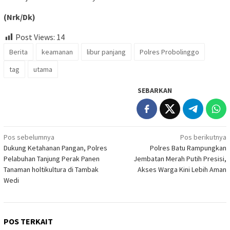
(Nrk/Dk)
Post Views:
14
Berita
keamanan
libur panjang
Polres Probolinggo
tag
utama
SEBARKAN
Navigasi
Pos sebelumnya
Pos berikutnya
Dukung Ketahanan Pangan, Polres
Polres Batu Rampungkan
pos
Pelabuhan Tanjung Perak Panen
Jembatan Merah Putih Presisi,
Tanaman holtikultura di Tambak
Akses Warga Kini Lebih Aman
Wedi
POS TERKAIT