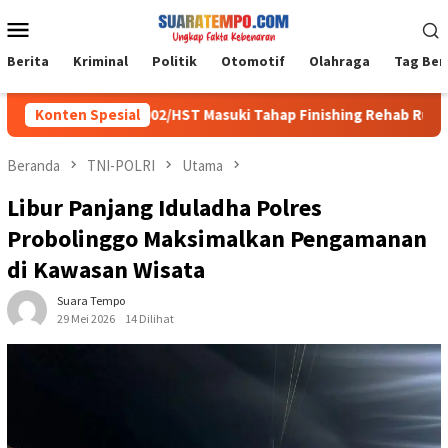
Loncat
Menu
ke
Mobile
konten
Berita
Kriminal
Politik
Otomotif
Olahraga
Tag Ber
MMD Kodim 1002/HST Masuki Tahap Finishing Rehab Rumah Warga
Konten Spesial
Beranda
TNI-POLRI
Utama
Libur Panjang Iduladha Polres
Probolinggo Maksimalkan Pengamanan
di Kawasan Wisata
Suara Tempo
29 Mei 2026
14 Dilihat