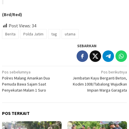
(Brd/Red)
Post Views:
34
Berita
Polda Jatim
tag
utama
SEBARKAN
Navigasi
Pos sebelumnya
Pos berikutnya
Polres Malang Amankan Dua
Jembatan Kayu Berganti Beton,
pos
Pemuda Bawa Sajam Saat
Kodim 1008/Tabalong Wujudkan
Penyekatan Malam 1 Suro
Impian Warga Garagata
POS TERKAIT