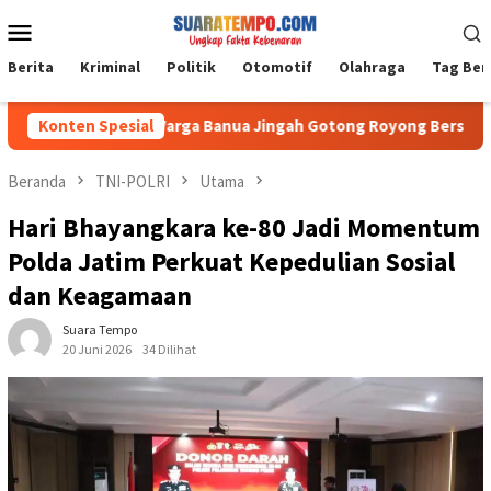
Loncat
Menu
ke
Mobile
konten
Berita
Kriminal
Politik
Otomotif
Olahraga
Tag Ber
Babinsa dan Warga Banua Jingah Gotong Royong Bersihkan Lin
Konten Spesial
Beranda
TNI-POLRI
Utama
Hari Bhayangkara ke-80 Jadi Momentum
Polda Jatim Perkuat Kepedulian Sosial
dan Keagamaan
Suara Tempo
20 Juni 2026
34 Dilihat