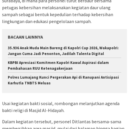
Surabaya, di mana para personel turut berbaur bersama
petugas kebersihan melaksanakan kegiatan daur ulang
sampah sebagai bentuk kepedulian terhadap kebersihan
lingkungan dan edukasi pengelolaan sampah.
BACAAN LAINNYA
35.936 Anak Muda Main Bareng di Kapolri Cup 2026, Wakapolri:
Jangan Cuma Jadi Penonton, Jadilah Talenta Digital
KBPBI Apresiasi Komitmen Kapolri Kawal Aspirasi dalam
Pembahasan RUU Ketenagakerjaan
Polres Lumajang Kunci Pergerakan Api di Ranupani Antisipasi
Karhutla TNBTS Meluas
Usai kegiatan bakti sosial, rombongan melanjutkan agenda
bakti religi di Masjid Al-Hidayah.
Dalam kegiatan tersebut, personel Ditlantas bersama-sama
membersihkan area masjid, mulai dari halaman hingga bagian