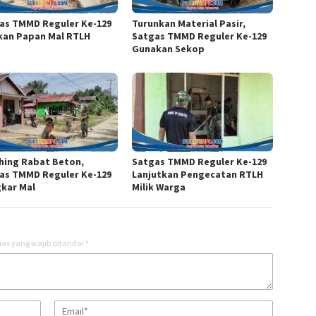
as TMMD Reguler Ke-129
Turunkan Material Pasir,
kan Papan Mal RTLH
Satgas TMMD Reguler Ke-129
Gunakan Sekop
shing Rabat Beton,
Satgas TMMD Reguler Ke-129
as TMMD Reguler Ke-129
Lanjutkan Pengecatan RTLH
kar Mal
Milik Warga
as yang wajib ditandai
*