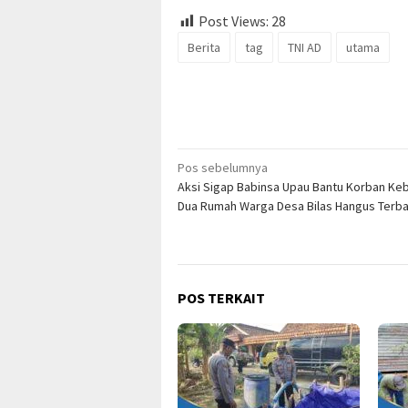
Post Views:
28
Berita
tag
TNI AD
utama
Navigasi
Pos sebelumnya
Aksi Sigap Babinsa Upau Bantu Korban Ke
pos
Dua Rumah Warga Desa Bilas Hangus Terb
POS TERKAIT