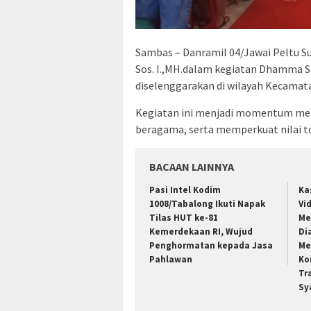
Sambas – Danramil 04/Jawai Peltu S
Sos. I.,MH.dalam kegiatan Dhamma S
diselenggarakan di wilayah Kecamata
Kegiatan ini menjadi momentum me
beragama, serta memperkuat nilai to
BACAAN LAINNYA
Pasi Intel Kodim
Ka
1008/Tabalong Ikuti Napak
Vi
Tilas HUT ke-81
Me
Kemerdekaan RI, Wujud
Di
Penghormatan kepada Jasa
Me
Pahlawan
Ko
Tr
Sy