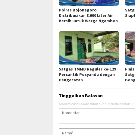
Polres Bojonegoro
Satg
Distribusikan 8.000 Liter Air
Siap
Bersih untuk Warga Ngambon
Satgas TMMD Reguler ke-129
Fini
Percantik Posyandu dengan
Satg
Pengecatan
Bong
Tinggalkan Balasan
Alamat email Anda tidak akan dipublikasikan.
Ru