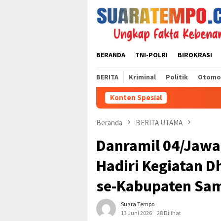
Loncat
ke
konten
BERANDA
TNI-POLRI
BIROKRASI
BERITA
Kriminal
Politik
Otomo
Konten Spesial
Beranda
BERITA UTAMA
Danramil 04/Jawa
Hadiri Kegiatan 
se-Kabupaten Sam
Suara Tempo
13 Juni 2026
28 Dilihat