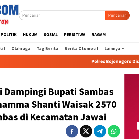
Pencarian
POLITIK
HUKUM
SOSIAL
PERISTIWA
RAGAM
tif
Olahraga
Tag Berita
Berita Otomotif
Lainnya
Polres Bojonegoro Distribusikan 8.
i Dampingi Bupati Sambas
Dhamma Shanti Waisak 2570
bas di Kecamatan Jawai