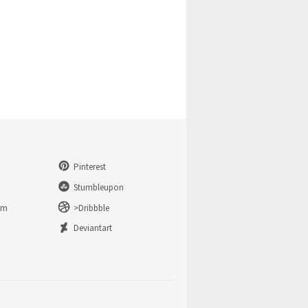
Pinterest
Stumbleupon
am
>Dribbble
n
Deviantart