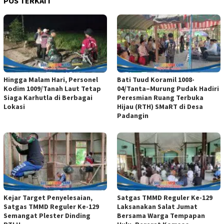
POS TERKAIT
Hingga Malam Hari, Personel
Bati Tuud Koramil 1008-
Kodim 1009/Tanah Laut Tetap
04/Tanta–Murung Pudak Hadiri
Siaga Karhutla di Berbagai
Peresmian Ruang Terbuka
Lokasi
Hijau (RTH) SMaRT di Desa
Padangin
Kejar Target Penyelesaian,
Satgas TMMD Reguler Ke-129
Satgas TMMD Reguler Ke-129
Laksanakan Salat Jumat
Semangat Plester Dinding
Bersama Warga Tempapan