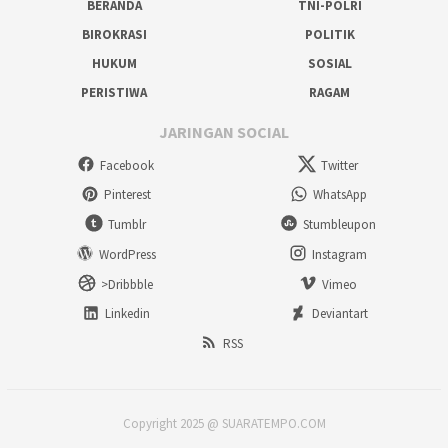
BERANDA
TNI-POLRI
BIROKRASI
POLITIK
HUKUM
SOSIAL
PERISTIWA
RAGAM
JARINGAN SOCIAL
Facebook
Twitter
Pinterest
WhatsApp
Tumblr
Stumbleupon
WordPress
Instagram
>Dribbble
Vimeo
Linkedin
Deviantart
RSS
Copyright 2025 @ SUARATEMPO.COM