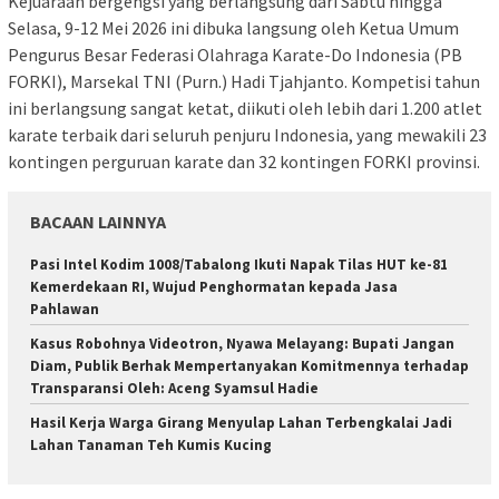
Kejuaraan bergengsi yang berlangsung dari Sabtu hingga
Selasa, 9-12 Mei 2026 ini dibuka langsung oleh Ketua Umum
Pengurus Besar Federasi Olahraga Karate-Do Indonesia (PB
FORKI), Marsekal TNI (Purn.) Hadi Tjahjanto. Kompetisi tahun
ini berlangsung sangat ketat, diikuti oleh lebih dari 1.200 atlet
karate terbaik dari seluruh penjuru Indonesia, yang mewakili 23
kontingen perguruan karate dan 32 kontingen FORKI provinsi.
BACAAN LAINNYA
Pasi Intel Kodim 1008/Tabalong Ikuti Napak Tilas HUT ke-81
Kemerdekaan RI, Wujud Penghormatan kepada Jasa
Pahlawan
Kasus Robohnya Videotron, Nyawa Melayang: Bupati Jangan
Diam, Publik Berhak Mempertanyakan Komitmennya terhadap
Transparansi Oleh: Aceng Syamsul Hadie
Hasil Kerja Warga Girang Menyulap Lahan Terbengkalai Jadi
Lahan Tanaman Teh Kumis Kucing