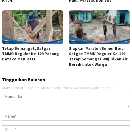
RTLH
Hulu, Pererat Komsos
Tetap Semangat, Satgas
Siapkan Paralon Sumur Bor,
TMMD Reguler Ke-129 Pasang
Satgas TMMD Reguler Ke-129
Batako MCK RTLH
Tetap Semangat Wujudkan Air
Bersih untuk Warga
Tinggalkan Balasan
Alamat email Anda tidak akan dipublikasikan.
Ruas yang wajib ditandai
*