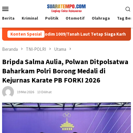
Loncat
Menu
ke
Mobile
konten
Berita
Kriminal
Politik
Otomotif
Olahraga
Tag Ber
i, Personel Kodim 1009/Tanah Laut Tetap Siaga Karhutla di Berba
Konten Spesial
Beranda
TNI-POLRI
Utama
Bripda Salma Aulia, Polwan Ditpolsatwa
Baharkam Polri Borong Medali di
Kejurnas Karate PB FORKI 2026
19 Mei 2026
13 Dilihat