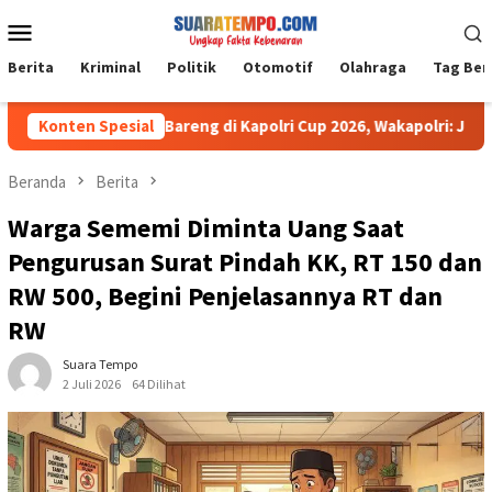
Loncat
Menu
ke
Mobile
konten
Berita
Kriminal
Politik
Otomotif
Olahraga
Tag Ber
ak Muda Main Bareng di Kapolri Cup 2026, Wakapolri: Jangan Cuma 
Konten Spesial
Beranda
Berita
Warga Sememi Diminta Uang Saat
Pengurusan Surat Pindah KK, RT 150 dan
RW 500, Begini Penjelasannya RT dan
RW
Suara Tempo
2 Juli 2026
64 Dilihat