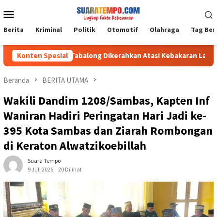
Loncat
Menu
ke
Mobile
konten
Berita
Kriminal
Politik
Otomotif
Olahraga
Tag Ber
 Kodim 1008/Tabalong Dikerahkan Atasi Kebakaran Lahan Seluas 
Konten Spesial
Beranda
BERITA UTAMA
Wakili Dandim 1208/Sambas, Kapten Inf
Waniran Hadiri Peringatan Hari Jadi ke-
395 Kota Sambas dan Ziarah Rombongan
di Keraton Alwatzikoebillah
Suara Tempo
9 Juli 2026
20 Dilihat