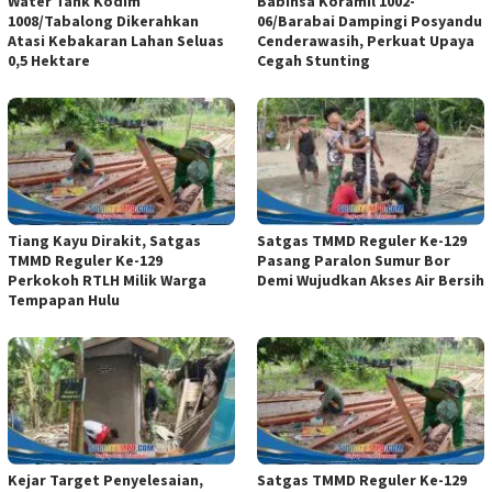
Water Tank Kodim
Babinsa Koramil 1002-
1008/Tabalong Dikerahkan
06/Barabai Dampingi Posyandu
Atasi Kebakaran Lahan Seluas
Cenderawasih, Perkuat Upaya
0,5 Hektare
Cegah Stunting
Tiang Kayu Dirakit, Satgas
Satgas TMMD Reguler Ke-129
TMMD Reguler Ke-129
Pasang Paralon Sumur Bor
Perkokoh RTLH Milik Warga
Demi Wujudkan Akses Air Bersih
Tempapan Hulu
Kejar Target Penyelesaian,
Satgas TMMD Reguler Ke-129