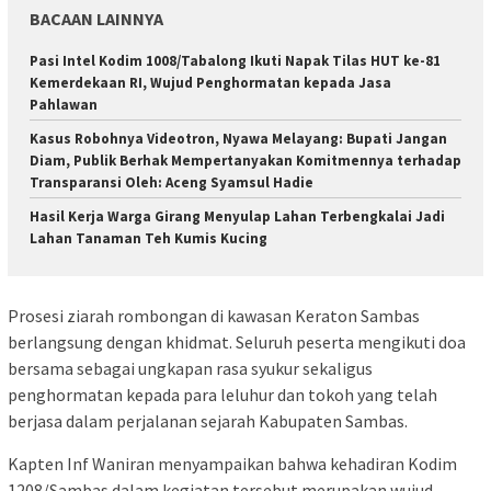
BACAAN LAINNYA
Pasi Intel Kodim 1008/Tabalong Ikuti Napak Tilas HUT ke-81
Kemerdekaan RI, Wujud Penghormatan kepada Jasa
Pahlawan
Kasus Robohnya Videotron, Nyawa Melayang: Bupati Jangan
Diam, Publik Berhak Mempertanyakan Komitmennya terhadap
Transparansi Oleh: Aceng Syamsul Hadie
Hasil Kerja Warga Girang Menyulap Lahan Terbengkalai Jadi
Lahan Tanaman Teh Kumis Kucing
Prosesi ziarah rombongan di kawasan Keraton Sambas
berlangsung dengan khidmat. Seluruh peserta mengikuti doa
bersama sebagai ungkapan rasa syukur sekaligus
penghormatan kepada para leluhur dan tokoh yang telah
berjasa dalam perjalanan sejarah Kabupaten Sambas.
Kapten Inf Waniran menyampaikan bahwa kehadiran Kodim
1208/Sambas dalam kegiatan tersebut merupakan wujud