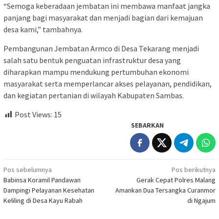
“Semoga keberadaan jembatan ini membawa manfaat jangka
panjang bagi masyarakat dan menjadi bagian dari kemajuan
desa kami,” tambahnya.
Pembangunan Jembatan Armco di Desa Tekarang menjadi
salah satu bentuk penguatan infrastruktur desa yang
diharapkan mampu mendukung pertumbuhan ekonomi
masyarakat serta memperlancar akses pelayanan, pendidikan,
dan kegiatan pertanian di wilayah Kabupaten Sambas.
Post Views:
15
SEBARKAN
Navigasi
Pos sebelumnya
Pos berikutnya
Babinsa Koramil Pandawan
Gerak Cepat Polres Malang
pos
Dampingi Pelayanan Kesehatan
Amankan Dua Tersangka Curanmor
Keliling di Desa Kayu Rabah
di Ngajum