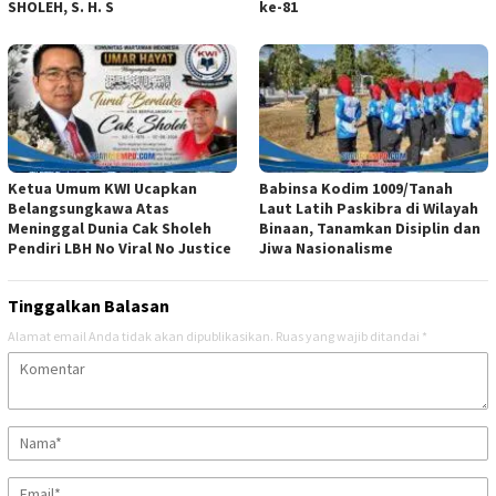
SHOLEH, S. H. S
ke-81
Ketua Umum KWI Ucapkan
Babinsa Kodim 1009/Tanah
Belangsungkawa Atas
Laut Latih Paskibra di Wilayah
Meninggal Dunia Cak Sholeh
Binaan, Tanamkan Disiplin dan
Pendiri LBH No Viral No Justice
Jiwa Nasionalisme
Tinggalkan Balasan
Alamat email Anda tidak akan dipublikasikan.
Ruas yang wajib ditandai
*