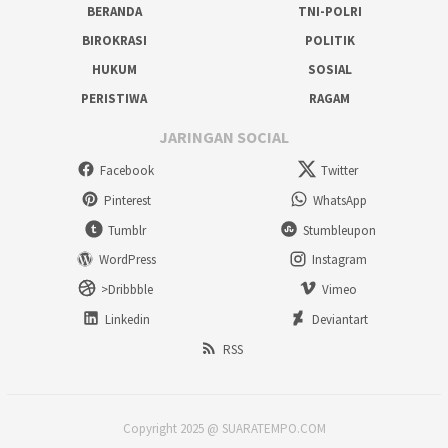
BERANDA
TNI-POLRI
BIROKRASI
POLITIK
HUKUM
SOSIAL
PERISTIWA
RAGAM
JARINGAN SOCIAL
Facebook
Twitter
Pinterest
WhatsApp
Tumblr
Stumbleupon
WordPress
Instagram
>Dribbble
Vimeo
Linkedin
Deviantart
RSS
Copyright 2025 @ SUARATEMPO.COM