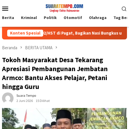
Loncat
Menu
ke
Mobile
konten
Berita
Kriminal
Politik
Otomotif
Olahraga
Tag Ber
umat Kodim 1002/HST di Pagat, Bagikan Nasi Bungkus untuk Jama
Konten Spesial
Beranda
BERITA UTAMA
Tokoh Masyarakat Desa Tekarang
Apresiasi Pembangunan Jembatan
Armco: Bantu Akses Pelajar, Petani
hingga Guru
Suara Tempo
2 Juni 2026
15 Dilihat