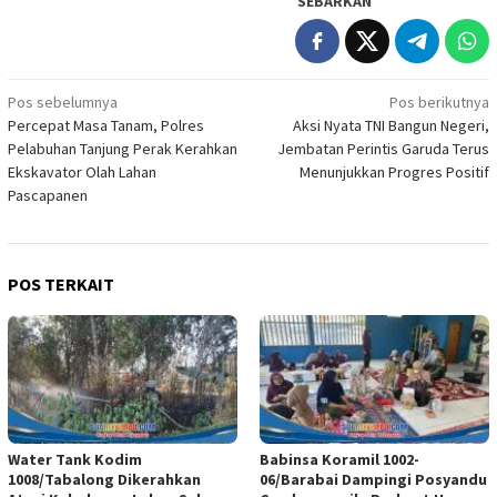
SEBARKAN
Navigasi
Pos sebelumnya
Pos berikutnya
Percepat Masa Tanam, Polres
Aksi Nyata TNI Bangun Negeri,
pos
Pelabuhan Tanjung Perak Kerahkan
Jembatan Perintis Garuda Terus
Ekskavator Olah Lahan
Menunjukkan Progres Positif
Pascapanen
POS TERKAIT
Water Tank Kodim
Babinsa Koramil 1002-
1008/Tabalong Dikerahkan
06/Barabai Dampingi Posyandu