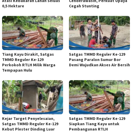
Atasi Kebakaran Lahan Seluas
Cenderawasih, Perkuat Upaya
0,5 Hektare
Cegah Stunting
Tiang Kayu Dirakit, Satgas
Satgas TMMD Reguler Ke-129
TMMD Reguler Ke-129
Pasang Paralon Sumur Bor
Perkokoh RTLH Milik Warga
Demi Wujudkan Akses Air Bersih
Tempapan Hulu
Kejar Target Penyelesaian,
Satgas TMMD Reguler Ke-129
Satgas TMMD Reguler Ke-129
Siapkan Tiang Kayu untuk
Kebut Plester Dinding Luar
Pembangunan RTLH