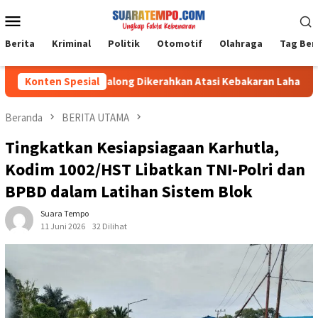
Loncat
Menu
ke
Mobile
konten
Berita
Kriminal
Politik
Otomotif
Olahraga
Tag Ber
dim 1008/Tabalong Dikerahkan Atasi Kebakaran Lahan Seluas 0,5
Konten Spesial
Beranda
BERITA UTAMA
Tingkatkan Kesiapsiagaan Karhutla,
Kodim 1002/HST Libatkan TNI-Polri dan
BPBD dalam Latihan Sistem Blok
Suara Tempo
11 Juni 2026
32 Dilihat