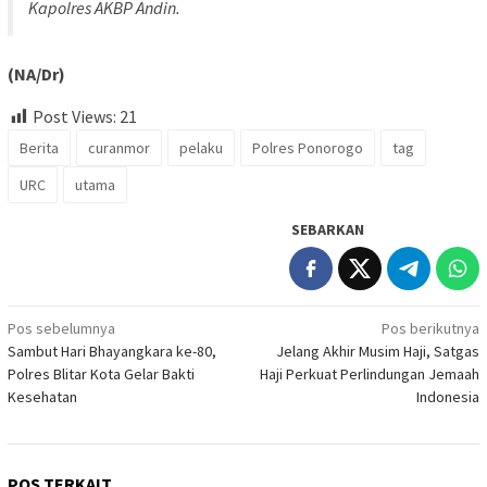
Kapolres AKBP Andin.
(NA/Dr)
Post Views:
21
Berita
curanmor
pelaku
Polres Ponorogo
tag
URC
utama
SEBARKAN
Navigasi
Pos sebelumnya
Pos berikutnya
Sambut Hari Bhayangkara ke-80,
Jelang Akhir Musim Haji, Satgas
pos
Polres Blitar Kota Gelar Bakti
Haji Perkuat Perlindungan Jemaah
Kesehatan
Indonesia
POS TERKAIT