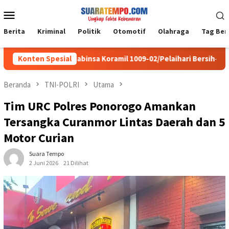
Loncat
Menu
ke
Mobile
konten
Berita
Kriminal
Politik
Otomotif
Olahraga
Tag Ber
 Jatmiko Babinsa Koramil 1009-02/Pelaihari Bersih-bersih Sunga
Konten Spesial
Beranda
TNI-POLRI
Utama
Tim URC Polres Ponorogo Amankan
Tersangka Curanmor Lintas Daerah dan 5
Motor Curian
Suara Tempo
2 Juni 2026
21 Dilihat