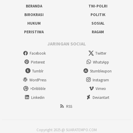
BERANDA
TNI-POLRI
BIROKRASI
POLITIK
HUKUM
SOSIAL
PERISTIWA
RAGAM
JARINGAN SOCIAL
Facebook
Twitter
Pinterest
WhatsApp
Tumblr
Stumbleupon
WordPress
Instagram
>Dribbble
Vimeo
Linkedin
Deviantart
RSS
Copyright 2025 @ SUARATEMPO.COM