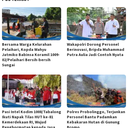
Bersama Warga Kelurahan
Wakapolri Dorong Personel
Pelaihari, Kopda Wahyu
Berinovasi, Bripda Muhammad
Jatmiko Babinsa Koramil 1009-
Putra Aulia Jadi Contoh Nyata
02/Pelaihari Bersih-bersih
Sungai
Pasi Intel Kodim 1008/Tabalong
Polres Probolinggo, Terjunkan
Ikuti Napak Tilas HUT ke-81
Personel Bantu Padamkan
Kemerdekaan RI, Wujud
Kebakaran Hutan di Gunung
Penghormatan kepada Jasa
Bromo