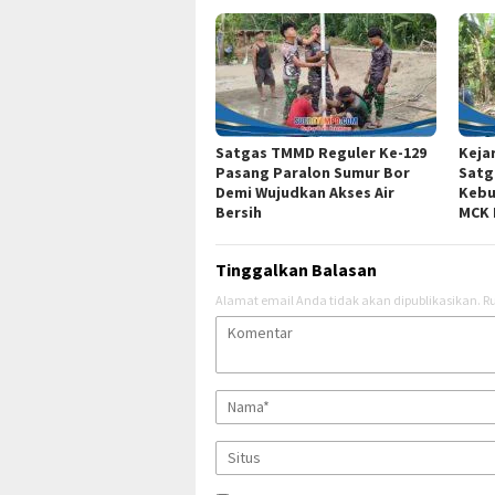
Satgas TMMD Reguler Ke-129
Keja
Pasang Paralon Sumur Bor
Satg
Demi Wujudkan Akses Air
Kebu
Bersih
MCK 
Tinggalkan Balasan
Alamat email Anda tidak akan dipublikasikan.
Ru