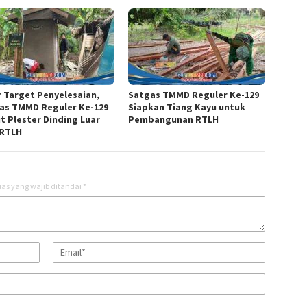
r Target Penyelesaian,
Satgas TMMD Reguler Ke-129
as TMMD Reguler Ke-129
Siapkan Tiang Kayu untuk
t Plester Dinding Luar
Pembangunan RTLH
RTLH
as yang wajib ditandai
*