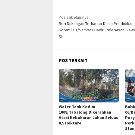
Navigasi
Pos sebelumnya
Beri Dukungan Terhadap Dunia Pendidikan
pos
Koramil 01/Sambas Hadiri Pelepasan Sisw
XII
POS TERKAIT
Water Tank Kodim
Babi
1008/Tabalong Dikerahkan
06/B
Atasi Kebakaran Lahan Seluas
Posy
0,5 Hektare
Perk
Stun