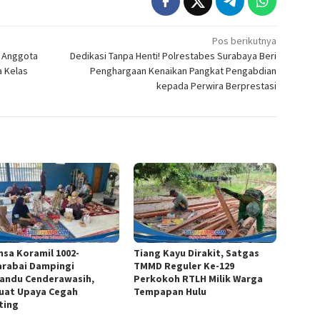
Pos berikutnya
, Anggota
Dedikasi Tanpa Henti! Polrestabes Surabaya Beri
a Kelas
Penghargaan Kenaikan Pangkat Pengabdian
kepada Perwira Berprestasi
nsa Koramil 1002-
Tiang Kayu Dirakit, Satgas
arabai Dampingi
TMMD Reguler Ke-129
andu Cenderawasih,
Perkokoh RTLH Milik Warga
uat Upaya Cegah
Tempapan Hulu
ting