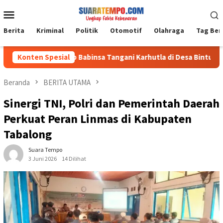
Loncat
Menu
ke
Mobile
konten
Berita
Kriminal
Politik
Otomotif
Olahraga
Tag Ber
Konten Spesial
Aksi Sigap Babinsa Tangani Karhutla di Desa Binturu, Api B
Beranda
BERITA UTAMA
Sinergi TNI, Polri dan Pemerintah Daerah
Perkuat Peran Linmas di Kabupaten
Tabalong
Suara Tempo
3 Juni 2026
14 Dilihat