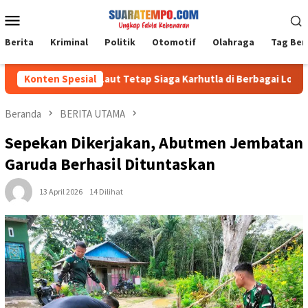
Loncat
Menu
ke
Mobile
konten
Berita
Kriminal
Politik
Otomotif
Olahraga
Tag Ber
1009/Tanah Laut Tetap Siaga Karhutla di Berbagai Lokasi
Konten Spesial
Beranda
BERITA UTAMA
Sepekan Dikerjakan, Abutmen Jembatan
Garuda Berhasil Dituntaskan
13 April 2026
14 Dilihat