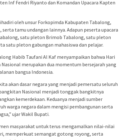
apten Inf Fendri Riyanto dan Komandan Upacara Kapten
ihadiri oleh unsur Forkopimda Kabupaten Tabalong,
, serta tamu undangan lainnya. Adapun peserta upacara
/Tabalong, satu pleton Brimob Tabalong, satu pleton
rta satu pleton gabungan mahasiswa dan pelajar.
along Habib Taufani Al Kaf menyampaikan bahwa Hari
an Nasional merupakan dua momentum bersejarah yang
lanan bangsa Indonesia.
kita akan dasar negara yang menjadi pemersatu seluruh
ebangkitan Nasional menjadi tonggak bangkitnya
angkan kemerdekaan. Keduanya menjadi sumber
uruh warga negara dalam mengisi pembangunan serta
sa,” ujar Wakil Bupati.
lemen masyarakat untuk terus mengamalkan nilai-nilai
ari, memperkuat semangat gotong royong, serta