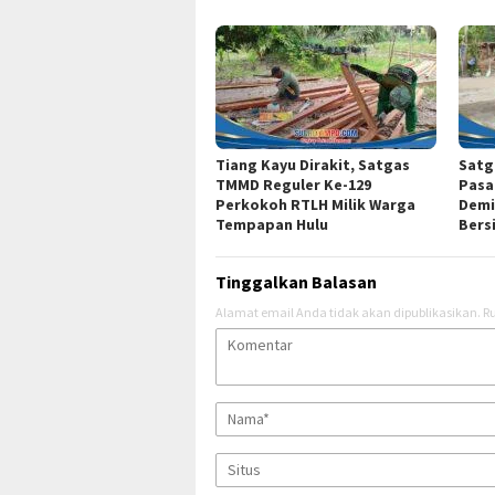
Tiang Kayu Dirakit, Satgas
Satg
TMMD Reguler Ke-129
Pasa
Perkokoh RTLH Milik Warga
Demi
Tempapan Hulu
Bers
Tinggalkan Balasan
Alamat email Anda tidak akan dipublikasikan.
Ru