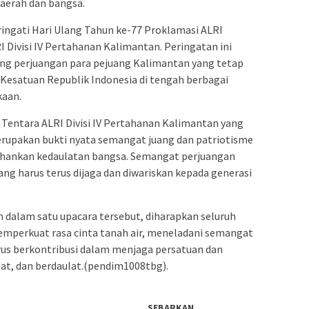
aerah dan bangsa.
ingati Hari Ulang Tahun ke-77 Proklamasi ALRI
Divisi IV Pertahanan Kalimantan. Peringatan ini
 perjuangan para pejuang Kalimantan yang tetap
esatuan Republik Indonesia di tengah berbagai
kaan.
entara ALRI Divisi IV Pertahanan Kalimantan yang
rupakan bukti nyata semangat juang dan patriotisme
hankan kedaulatan bangsa. Semangat perjuangan
ng harus terus dijaga dan diwariskan kepada generasi
n dalam satu upacara tersebut, diharapkan seluruh
perkuat rasa cinta tanah air, meneladani semangat
rus berkontribusi dalam menjaga persatuan dan
t, dan berdaulat.(pendim1008tbg).
SEBARKAN