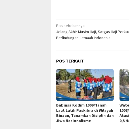
Navigasi
Pos sebelumnya
Jelang Akhir Musim Haji, Satgas Haji Perku
pos
Perlindungan Jemaah Indonesia
POS TERKAIT
Babinsa Kodim 1009/Tanah
Wate
Laut Latih Paskibra di Wilayah
1008
Binaan, Tanamkan Disiplin dan
Atas
Jiwa Nasionalisme
0,5 