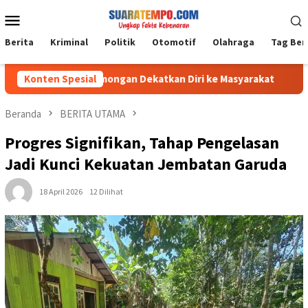
Loncat
Menu
ke
Mobile
konten
Berita
Kriminal
Politik
Otomotif
Olahraga
Tag Ber
Cara Polres Lamongan Dekatkan Diri ke Masyarakat
Konten Spesial
Hingga 
Beranda
BERITA UTAMA
Progres Signifikan, Tahap Pengelasan
Jadi Kunci Kekuatan Jembatan Garuda
18 April 2026
12 Dilihat