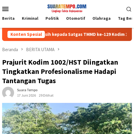
Loncat
Menu
ke
Mobile
konten
Berita
Kriminal
Politik
Otomotif
Olahraga
Tag Ber
apkan Terima Kasih kepada Satgas TMMD ke-129 Kodim 1208/Samb
Konten Spesial
Beranda
BERITA UTAMA
Prajurit Kodim 1002/HST Diingatkan
Tingkatkan Profesionalisme Hadapi
Tantangan Tugas
Suara Tempo
17 Juni 2026
29 Dilihat