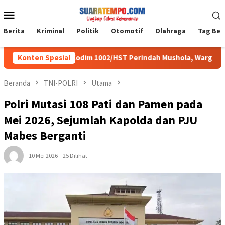
Loncat
Menu
ke
Mobile
konten
Berita
Kriminal
Politik
Otomotif
Olahraga
Tag Ber
atgas TMMD Kodim 1002/HST Perindah Mushola, Warga Siap Nikm
Konten Spesial
Beranda
TNI-POLRI
Utama
Polri Mutasi 108 Pati dan Pamen pada
Mei 2026, Sejumlah Kapolda dan PJU
Mabes Berganti
10 Mei 2026
25 Dilihat