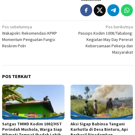
Navigasi
Pos sebelumnya
Pos berikutnya
Wakapolri: Rekomendasi KPRP
Pasiops Kodim 1008/Tabalong:
pos
Momentum Penguatan Fungsi
Kegiatan May Day Pererat
Reskrim Polri
Kebersamaan Pekerja dan
Masyarakat
POS TERKAIT
Satgas TMMD Kodim 1002/HST
Aksi Sigap Babinsa Tangani
Perindah Mushola, Warga Siap
Karhutla di Desa Binturu, Api
Nikmati Tempat Ibadah Lebih
Berhasil Dipadamkan