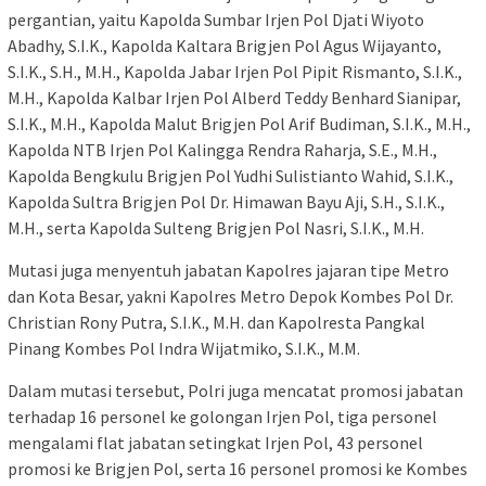
pergantian, yaitu Kapolda Sumbar Irjen Pol Djati Wiyoto
Abadhy, S.I.K., Kapolda Kaltara Brigjen Pol Agus Wijayanto,
S.I.K., S.H., M.H., Kapolda Jabar Irjen Pol Pipit Rismanto, S.I.K.,
M.H., Kapolda Kalbar Irjen Pol Alberd Teddy Benhard Sianipar,
S.I.K., M.H., Kapolda Malut Brigjen Pol Arif Budiman, S.I.K., M.H.,
Kapolda NTB Irjen Pol Kalingga Rendra Raharja, S.E., M.H.,
Kapolda Bengkulu Brigjen Pol Yudhi Sulistianto Wahid, S.I.K.,
Kapolda Sultra Brigjen Pol Dr. Himawan Bayu Aji, S.H., S.I.K.,
M.H., serta Kapolda Sulteng Brigjen Pol Nasri, S.I.K., M.H.
Mutasi juga menyentuh jabatan Kapolres jajaran tipe Metro
dan Kota Besar, yakni Kapolres Metro Depok Kombes Pol Dr.
Christian Rony Putra, S.I.K., M.H. dan Kapolresta Pangkal
Pinang Kombes Pol Indra Wijatmiko, S.I.K., M.M.
Dalam mutasi tersebut, Polri juga mencatat promosi jabatan
terhadap 16 personel ke golongan Irjen Pol, tiga personel
mengalami flat jabatan setingkat Irjen Pol, 43 personel
promosi ke Brigjen Pol, serta 16 personel promosi ke Kombes