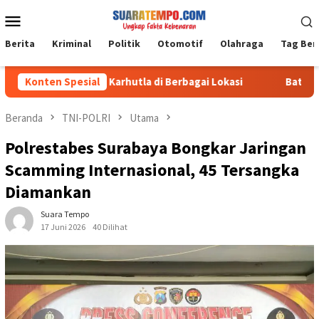
Loncat
Menu
ke
Mobile
konten
Berita
Kriminal
Politik
Otomotif
Olahraga
Tag Ber
etap Siaga Karhutla di Berbagai Lokasi
Konten Spesial
Bati Tuud Korami
Beranda
TNI-POLRI
Utama
Polrestabes Surabaya Bongkar Jaringan
Scamming Internasional, 45 Tersangka
Diamankan
Suara Tempo
17 Juni 2026
40 Dilihat