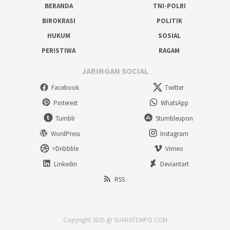
BERANDA
TNI-POLRI
BIROKRASI
POLITIK
HUKUM
SOSIAL
PERISTIWA
RAGAM
JARINGAN SOCIAL
Facebook
Twitter
Pinterest
WhatsApp
Tumblr
Stumbleupon
WordPress
Instagram
>Dribbble
Vimeo
Linkedin
Deviantart
RSS
Copyright 2025 @ SUARATEMPO.COM