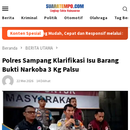
Loncat
Menu
ke
Mobile
konten
Berita
Kriminal
Politik
Otomotif
Olahraga
Tag Ber
nan Publik yang Mudah, Cepat dan Responsif melalui SuperApp Pol
Konten Spesial
Beranda
BERITA UTAMA
Polres Sampang Klarifikasi Isu Barang
Bukti Narkoba 3 Kg Palsu
22 Mei 2026
14 Dilihat