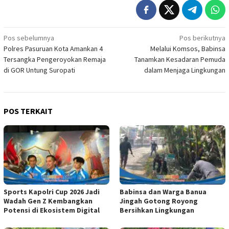
Navigasi
Pos sebelumnya
Pos berikutnya
Polres Pasuruan Kota Amankan 4
Melalui Komsos, Babinsa
pos
Tersangka Pengeroyokan Remaja
Tanamkan Kesadaran Pemuda
di GOR Untung Suropati
dalam Menjaga Lingkungan
POS TERKAIT
Sports Kapolri Cup 2026 Jadi
Babinsa dan Warga Banua
Wadah Gen Z Kembangkan
Jingah Gotong Royong
Potensi di Ekosistem Digital
Bersihkan Lingkungan