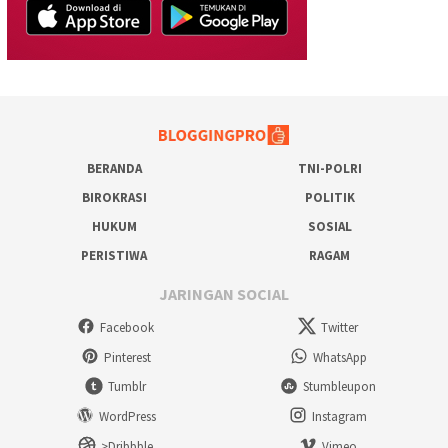
BERANDA
TNI-POLRI
BIROKRASI
POLITIK
HUKUM
SOSIAL
PERISTIWA
RAGAM
JARINGAN SOCIAL
Facebook
Twitter
Pinterest
WhatsApp
Tumblr
Stumbleupon
WordPress
Instagram
>Dribbble
Vimeo