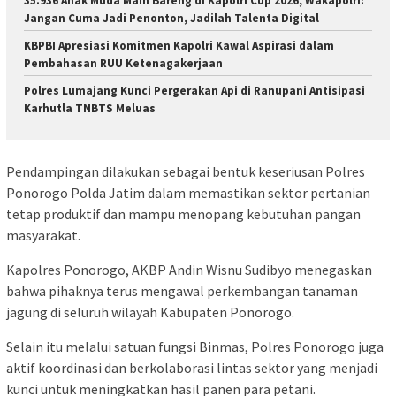
35.936 Anak Muda Main Bareng di Kapolri Cup 2026, Wakapolri:
Jangan Cuma Jadi Penonton, Jadilah Talenta Digital
KBPBI Apresiasi Komitmen Kapolri Kawal Aspirasi dalam
Pembahasan RUU Ketenagakerjaan
Polres Lumajang Kunci Pergerakan Api di Ranupani Antisipasi
Karhutla TNBTS Meluas
Pendampingan dilakukan sebagai bentuk keseriusan Polres
Ponorogo Polda Jatim dalam memastikan sektor pertanian
tetap produktif dan mampu menopang kebutuhan pangan
masyarakat.
Kapolres Ponorogo, AKBP Andin Wisnu Sudibyo menegaskan
bahwa pihaknya terus mengawal perkembangan tanaman
jagung di seluruh wilayah Kabupaten Ponorogo.
Selain itu melalui satuan fungsi Binmas, Polres Ponorogo juga
aktif koordinasi dan berkolaborasi lintas sektor yang menjadi
kunci untuk meningkatkan hasil panen para petani.