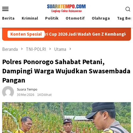
Loncat
Menu
ke
Mobile
konten
Berita
Kriminal
Politik
Otomotif
Olahraga
Tag Ber
Sports Kapolri Cup 2026 Jadi Wadah Gen Z Kembangkan Potensi 
Konten Spesial
Beranda
TNI-POLRI
Utama
Polres Ponorogo Sahabat Petani,
Dampingi Warga Wujudkan Swasembada
Pangan
Suara Tempo
30 Mei 2026
14 Dilihat