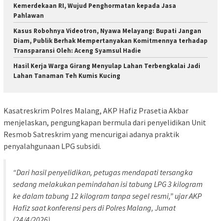
Kemerdekaan RI, Wujud Penghormatan kepada Jasa
Pahlawan
Kasus Robohnya Videotron, Nyawa Melayang: Bupati Jangan
Diam, Publik Berhak Mempertanyakan Komitmennya terhadap
Transparansi Oleh: Aceng Syamsul Hadie
Hasil Kerja Warga Girang Menyulap Lahan Terbengkalai Jadi
Lahan Tanaman Teh Kumis Kucing
Kasatreskrim Polres Malang, AKP Hafiz Prasetia Akbar
menjelaskan, pengungkapan bermula dari penyelidikan Unit
Resmob Satreskrim yang mencurigai adanya praktik
penyalahgunaan LPG subsidi.
“Dari hasil penyelidikan, petugas mendapati tersangka
sedang melakukan pemindahan isi tabung LPG 3 kilogram
ke dalam tabung 12 kilogram tanpa segel resmi,” ujar AKP
Hafiz saat konferensi pers di Polres Malang, Jumat
(24/4/2026).