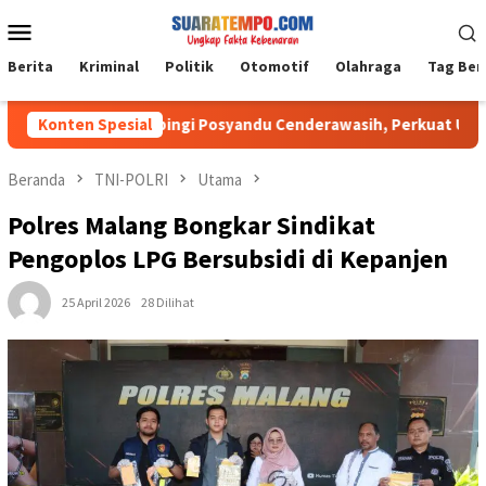
Loncat
Menu
ke
Mobile
konten
Berita
Kriminal
Politik
Otomotif
Olahraga
Tag Ber
Barabai Dampingi Posyandu Cenderawasih, Perkuat Upaya Cegah 
Konten Spesial
Beranda
TNI-POLRI
Utama
Polres Malang Bongkar Sindikat
Pengoplos LPG Bersubsidi di Kepanjen
25 April 2026
28 Dilihat