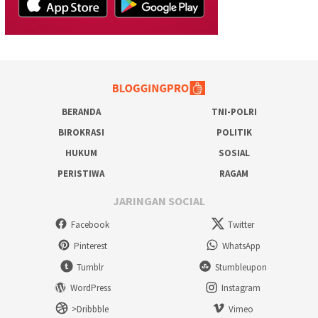
BERANDA
TNI-POLRI
BIROKRASI
POLITIK
HUKUM
SOSIAL
PERISTIWA
RAGAM
JARINGAN SOCIAL
Facebook
Twitter
Pinterest
WhatsApp
Tumblr
Stumbleupon
WordPress
Instagram
>Dribbble
Vimeo