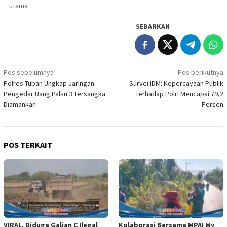
utama
SEBARKAN
Navigasi
Pos sebelumnya
Pos berikutnya
Polres Tuban Ungkap Jaringan
Survei IDM: Kepercayaan Publik
pos
Pengedar Uang Palsu 3 Tersangka
terhadap Polri Mencapai 79,2
Diamankan
Persen
POS TERKAIT
VIRAL, Diduga Galian C Ilegal
Kolaborasi Bersama MPAI My