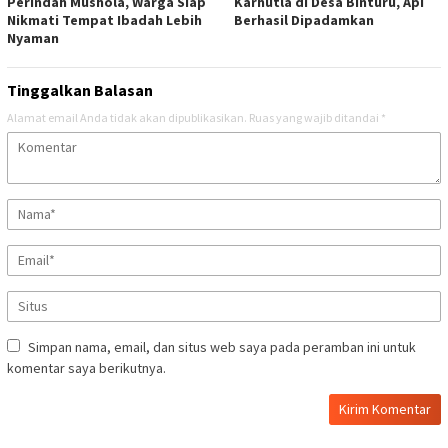
Perindah Mushola, Warga Siap
Karhutla di Desa Binturu, Api
Nikmati Tempat Ibadah Lebih
Berhasil Dipadamkan
Nyaman
Tinggalkan Balasan
Alamat email Anda tidak akan dipublikasikan.
Ruas yang wajib ditandai
*
Simpan nama, email, dan situs web saya pada peramban ini untuk
komentar saya berikutnya.