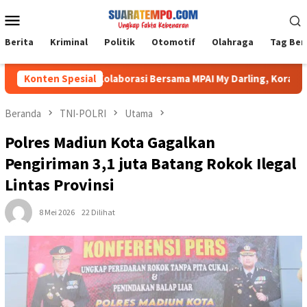
Loncat
Menu
ke
Mobile
konten
Berita
Kriminal
Politik
Otomotif
Olahraga
Tag Ber
kam
Konten Spesial
Kolaborasi Bersama MPAI My Darling, Koramil 1009-02/
Beranda
TNI-POLRI
Utama
Polres Madiun Kota Gagalkan
Pengiriman 3,1 juta Batang Rokok Ilegal
Lintas Provinsi
8 Mei 2026
22 Dilihat