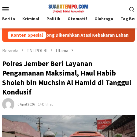
Loncat
Menu
ke
Mobile
konten
Berita
Kriminal
Politik
Otomotif
Olahraga
Tag Ber
m 1008/Tabalong Dikerahkan Atasi Kebakaran Lahan Seluas 0,5 
Konten Spesial
Beranda
TNI-POLRI
Utama
Polres Jember Beri Layanan
Pengamanan Maksimal, Haul Habib
Sholeh bin Muchsin Al Hamid di Tanggul
Kondusif
6 April 2026
14 Dilihat