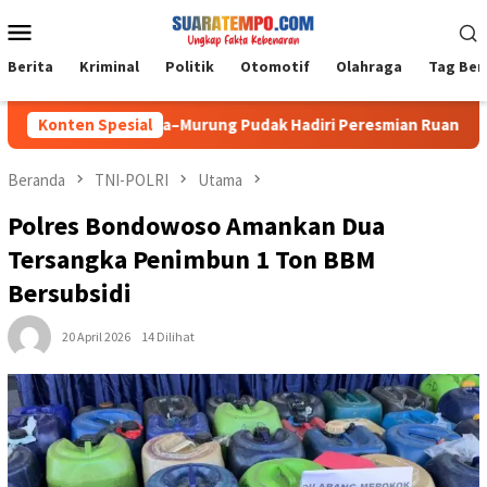
Loncat
Menu
ke
Mobile
konten
Berita
Kriminal
Politik
Otomotif
Olahraga
Tag Ber
1008-04/Tanta–Murung Pudak Hadiri Peresmian Ruang Terbuka Hij
Konten Spesial
Beranda
TNI-POLRI
Utama
Polres Bondowoso Amankan Dua
Tersangka Penimbun 1 Ton BBM
Bersubsidi
20 April 2026
14 Dilihat