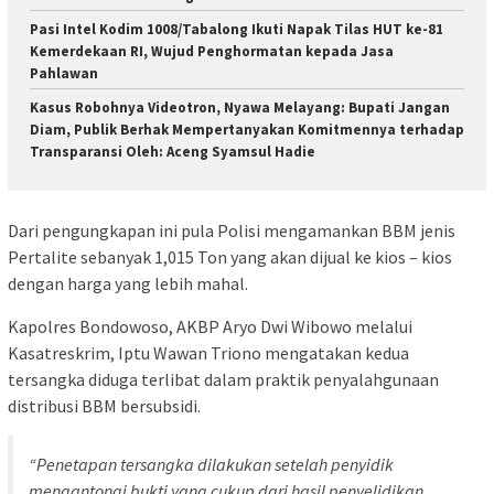
Pasi Intel Kodim 1008/Tabalong Ikuti Napak Tilas HUT ke-81
Kemerdekaan RI, Wujud Penghormatan kepada Jasa
Pahlawan
Kasus Robohnya Videotron, Nyawa Melayang: Bupati Jangan
Diam, Publik Berhak Mempertanyakan Komitmennya terhadap
Transparansi Oleh: Aceng Syamsul Hadie
Dari pengungkapan ini pula Polisi mengamankan BBM jenis
Pertalite sebanyak 1,015 Ton yang akan dijual ke kios – kios
dengan harga yang lebih mahal.
Kapolres Bondowoso, AKBP Aryo Dwi Wibowo melalui
Kasatreskrim, Iptu Wawan Triono mengatakan kedua
tersangka diduga terlibat dalam praktik penyalahgunaan
distribusi BBM bersubsidi.
“Penetapan tersangka dilakukan setelah penyidik
mengantongi bukti yang cukup dari hasil penyelidikan