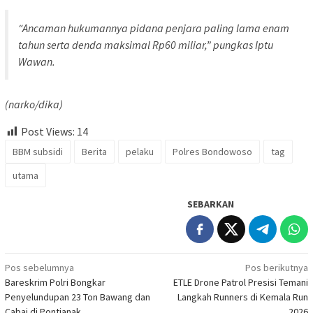
“Ancaman hukumannya pidana penjara paling lama enam
tahun serta denda maksimal Rp60 miliar,” pungkas Iptu
Wawan.
(narko/dika)
Post Views:
14
BBM subsidi
Berita
pelaku
Polres Bondowoso
tag
utama
SEBARKAN
Navigasi
Pos sebelumnya
Pos berikutnya
Bareskrim Polri Bongkar
ETLE Drone Patrol Presisi Temani
pos
Penyelundupan 23 Ton Bawang dan
Langkah Runners di Kemala Run
Cabai di Pontianak
2026