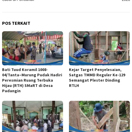
POS TERKAIT
Bati Tuud Koramil 1008-
Kejar Target Penyelesaian,
04/Tanta–Murung Pudak Hadiri
Satgas TMMD Reguler Ke-129
Peresmian Ruang Terbuka
Semangat Plester Dinding
Hijau (RTH) SMaRT di Desa
RTLH
Padangin