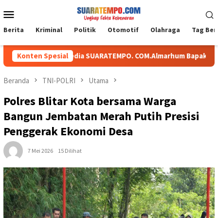
Loncat
Menu
ke
Mobile
konten
Berita
Kriminal
Politik
Otomotif
Olahraga
Tag Ber
ungkawa, Media SUARATEMPO. COM.Almarhum Bapak.M SHOLEH, S.
Konten Spesial
Beranda
TNI-POLRI
Utama
Polres Blitar Kota bersama Warga
Bangun Jembatan Merah Putih Presisi
Penggerak Ekonomi Desa
7 Mei 2026
15 Dilihat