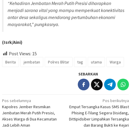
“Kehadiran Jembatan Merah Putih Presisi diharapkan
menjadi sarana vital yang mampu memperkuat konektivitas
antar desa sekaligus mendorong pertumbuhan ekonomi
masyarakat,” pungkasnya.
(Isrk/Aini)
Post Views:
15
Berita
jembatan
Polres Blitar
tag
utama
Warga
SEBARKAN
Navigasi
Pos sebelumnya
Pos berikutnya
Kapolres Jember Resmikan
Empat Tersangka Kasus SMS Blast
pos
Jembatan Merah Putih Presisi,
Phising E-Tilang Segera Disidang,
Akses Warga di Dua Kecamatan
Dittipidsiber Limpahkan Tersangka
Jadi Lebih Aman
dan Barang Bukti ke Kejari