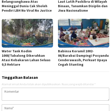
Belangsungkawa Atas
Laut Latih Paskibra di Wilayah
Meninggal Dunia Cak Sholeh
Binaan, Tanamkan Disiplin dan
Pendiri LBH No Viral No Justice
Jiwa Nasionalisme
Water Tank Kodim
Babinsa Koramil 1002-
1008/Tabalong Dikerahkan
06/Barabai Dampingi Posyandu
Atasi Kebakaran Lahan Seluas
Cenderawasih, Perkuat Upaya
0,5 Hektare
Cegah Stunting
Tinggalkan Balasan
Alamat email Anda tidak akan dipublikasikan.
Ruas yang wajib ditandai
*