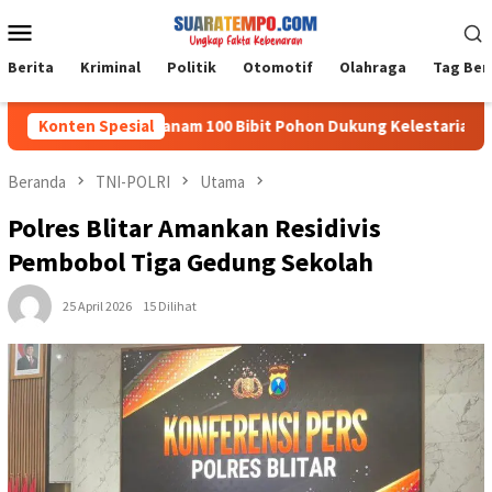
Loncat
Menu
ke
Mobile
konten
Berita
Kriminal
Politik
Otomotif
Olahraga
Tag Ber
 1002/HST Tanam 100 Bibit Pohon Dukung Kelestarian Lingkung
Konten Spesial
Beranda
TNI-POLRI
Utama
Polres Blitar Amankan Residivis
Pembobol Tiga Gedung Sekolah
25 April 2026
15 Dilihat