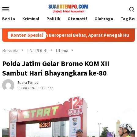
Loncat
Menu
ke
Mobile
konten
Berita
Kriminal
Politik
Otomotif
Olahraga
Tag Ber
 C Ilegal Masih Beroperasi Bebas, Aparat Penegak Hukum Bungka
Konten Spesial
Beranda
TNI-POLRI
Utama
Polda Jatim Gelar Bromo KOM XII
Sambut Hari Bhayangkara ke-80
Suara Tempo
6 Juni 2026
11 Dilihat