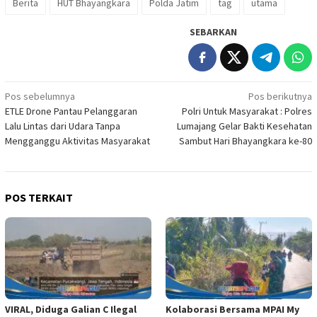
Berita
HUT Bhayangkara
Polda Jatim
tag
utama
SEBARKAN
Navigasi
Pos sebelumnya
Pos berikutnya
ETLE Drone Pantau Pelanggaran
Polri Untuk Masyarakat : Polres
pos
Lalu Lintas dari Udara Tanpa
Lumajang Gelar Bakti Kesehatan
Mengganggu Aktivitas Masyarakat
Sambut Hari Bhayangkara ke-80
POS TERKAIT
VIRAL, Diduga Galian C Ilegal
Kolaborasi Bersama MPAI My