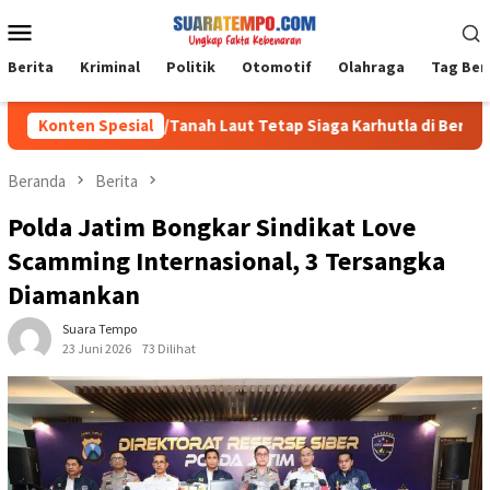
Loncat
Menu
ke
Mobile
konten
Berita
Kriminal
Politik
Otomotif
Olahraga
Tag Ber
Kodim 1009/Tanah Laut Tetap Siaga Karhutla di Berbagai Lokasi
Konten Spesial
Beranda
Berita
Polda Jatim Bongkar Sindikat Love
Scamming Internasional, 3 Tersangka
Diamankan
Suara Tempo
23 Juni 2026
73 Dilihat