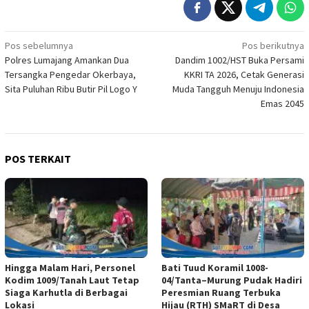
Navigasi
Pos sebelumnya
Pos berikutnya
Polres Lumajang Amankan Dua
Dandim 1002/HST Buka Persami
pos
Tersangka Pengedar Okerbaya,
KKRI TA 2026, Cetak Generasi
Sita Puluhan Ribu Butir Pil Logo Y
Muda Tangguh Menuju Indonesia
Emas 2045
POS TERKAIT
Hingga Malam Hari, Personel
Bati Tuud Koramil 1008-
Kodim 1009/Tanah Laut Tetap
04/Tanta–Murung Pudak Hadiri
Siaga Karhutla di Berbagai
Peresmian Ruang Terbuka
Lokasi
Hijau (RTH) SMaRT di Desa