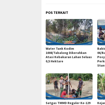
POS TERKAIT
Water Tank Kodim
Babi
1008/Tabalong Dikerahkan
06/B
Atasi Kebakaran Lahan Seluas
Posy
0,5 Hektare
Perk
Stun
Satgas TMMD Reguler Ke-129
Keja