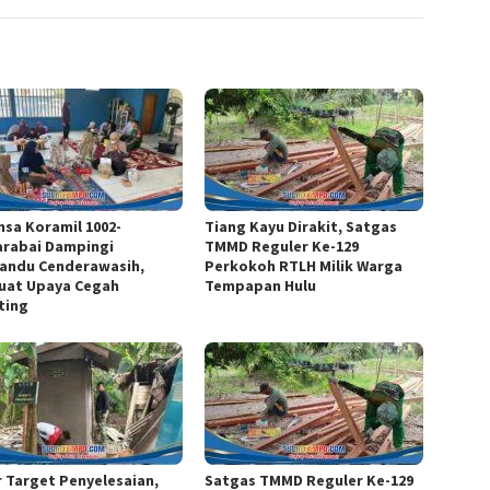
nsa Koramil 1002-
Tiang Kayu Dirakit, Satgas
arabai Dampingi
TMMD Reguler Ke-129
andu Cenderawasih,
Perkokoh RTLH Milik Warga
uat Upaya Cegah
Tempapan Hulu
ting
r Target Penyelesaian,
Satgas TMMD Reguler Ke-129