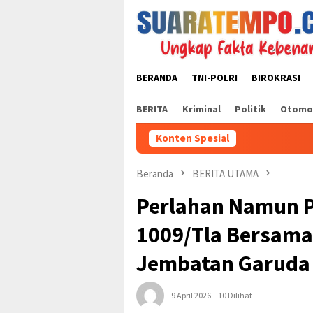
Loncat
ke
konten
BERANDA
TNI-POLRI
BIROKRASI
BERITA
Kriminal
Politik
Otomo
Konten Spesial
Beranda
BERITA UTAMA
Perlahan Namun P
1009/Tla Bersama
Jembatan Garuda
9 April 2026
10 Dilihat