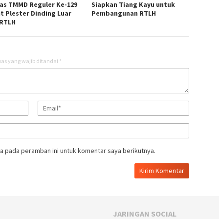
as TMMD Reguler Ke-129
Siapkan Tiang Kayu untuk
t Plester Dinding Luar
Pembangunan RTLH
RTLH
as yang wajib ditandai
*
a pada peramban ini untuk komentar saya berikutnya.
JARINGAN SOCIAL