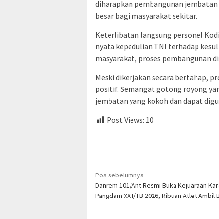
diharapkan pembangunan jembatan d
besar bagi masyarakat sekitar.
Keterlibatan langsung personel Kod
nyata kepedulian TNI terhadap kesuli
masyarakat, proses pembangunan dih
Meski dikerjakan secara bertahap,
positif. Semangat gotong royong ya
jembatan yang kokoh dan dapat digu
Post Views:
10
Navigasi
Pos sebelumnya
Danrem 101/Ant Resmi Buka Kejuaraan Kara
pos
Pangdam XXII/TB 2026, Ribuan Atlet Ambil 