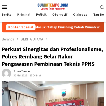
Loncat
Menu
ke
Mobile
konten
Berita
Kriminal
Politik
Otomotif
Olahraga
Tag Ber
m 1002/HST Masuki Tahap Finishing Rehab Rumah Warga
Konten Spesial
Beranda
BERITA UTAMA
Perkuat Sinergitas dan Profesionalisme,
Polres Rembang Gelar Rakor
Pengawasan Pembinaan Teknis PPNS
Suara Tempo
31 Mei 2026
17 Dilihat