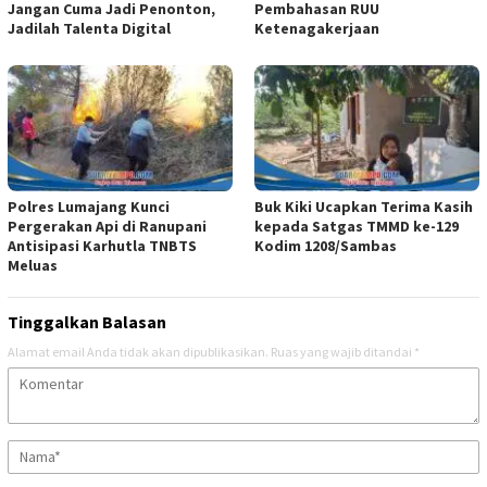
Jangan Cuma Jadi Penonton,
Pembahasan RUU
Jadilah Talenta Digital
Ketenagakerjaan
Polres Lumajang Kunci
Buk Kiki Ucapkan Terima Kasih
Pergerakan Api di Ranupani
kepada Satgas TMMD ke-129
Antisipasi Karhutla TNBTS
Kodim 1208/Sambas
Meluas
Tinggalkan Balasan
Alamat email Anda tidak akan dipublikasikan.
Ruas yang wajib ditandai
*