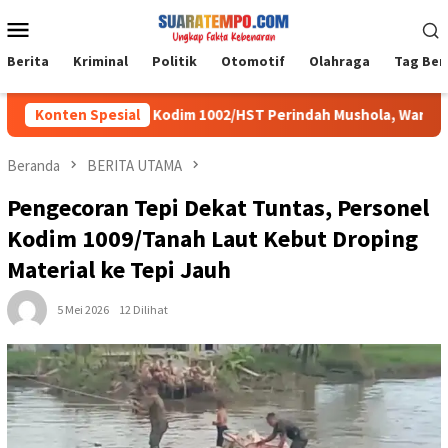
Loncat
Menu
ke
Mobile
konten
Berita
Kriminal
Politik
Otomotif
Olahraga
Tag Ber
Satgas TMMD Kodim 1002/HST Perindah Mushola, Warga Siap 
Konten Spesial
Beranda
BERITA UTAMA
Pengecoran Tepi Dekat Tuntas, Personel
Kodim 1009/Tanah Laut Kebut Droping
Material ke Tepi Jauh
5 Mei 2026
12 Dilihat