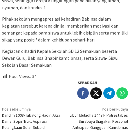
siswa, sehingga tercipta lingkungan pendidikan yang aman,
nyaman, dan kondusif.
Pihak sekolah mengapresiasi kehadiran Babinsa dalam
kegiatan tersebut karena dinilai memberikan motivasi dan
semangat kepada para siswa untuk lebih disiplin serta memiliki
sikap yang positif dalam kehidupan sehari-hari.
Kegiatan dihadiri Kepala Sekolah SD 12 Semakuan beserta
Dewan Guru, Babinsa Bhabinkamtibmas, serta Siswa- Siswi
Sekolah Dasar Semakuan.
Post Views:
34
SEBARKAN
Navigasi
Pos sebelumnya
Pos berikutnya
Dandim 1008/Tabalong Hadiri Aksi
Libur Iduladha 1447 H Polrestabes
pos
Damai Sopir Truk, Aspirasi
Surabaya Siagakan Personel
Kelangkaan Solar Subsidi
Antisipasi Gangguan Kamtibmas