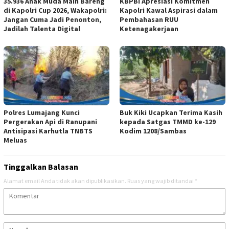
35.936 Anak Muda Main Bareng
KBPBI Apresiasi Komitmen
di Kapolri Cup 2026, Wakapolri:
Kapolri Kawal Aspirasi dalam
Jangan Cuma Jadi Penonton,
Pembahasan RUU
Jadilah Talenta Digital
Ketenagakerjaan
Polres Lumajang Kunci
Buk Kiki Ucapkan Terima Kasih
Pergerakan Api di Ranupani
kepada Satgas TMMD ke-129
Antisipasi Karhutla TNBTS
Kodim 1208/Sambas
Meluas
Tinggalkan Balasan
Alamat email Anda tidak akan dipublikasikan.
Ruas yang wajib ditandai
*