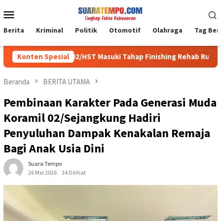
Loncat
Menu
ke
Mobile
konten
Berita
Kriminal
Politik
Otomotif
Olahraga
Tag Ber
MMD Kodim 1002/HST Masuki Tahap Finishing Rehab Rumah Warga
Konten Spesial
Beranda
BERITA UTAMA
Pembinaan Karakter Pada Generasi Muda
Koramil 02/Sejangkung Hadiri
Penyuluhan Dampak Kenakalan Remaja
Bagi Anak Usia Dini
Suara Tempo
26 Mei 2026
34 Dilihat