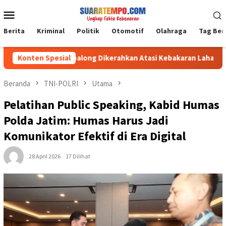
Loncat
Menu
ke
Mobile
konten
Berita
Kriminal
Politik
Otomotif
Olahraga
Tag Ber
im 1008/Tabalong Dikerahkan Atasi Kebakaran Lahan Seluas 0,5 
Konten Spesial
Beranda
TNI-POLRI
Utama
Pelatihan Public Speaking, Kabid Humas
Polda Jatim: Humas Harus Jadi
Komunikator Efektif di Era Digital
28 April 2026
17 Dilihat