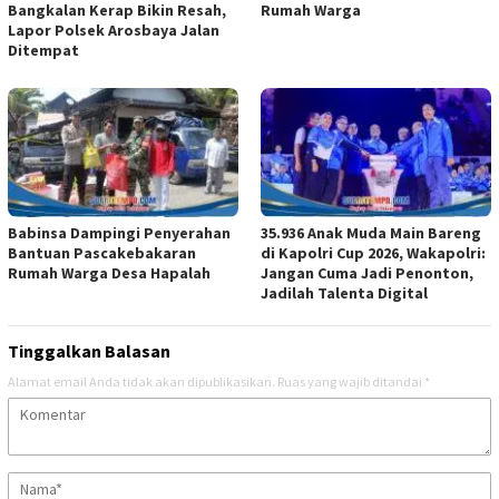
Bangkalan Kerap Bikin Resah,
Rumah Warga
Lapor Polsek Arosbaya Jalan
Ditempat
Babinsa Dampingi Penyerahan
35.936 Anak Muda Main Bareng
Bantuan Pascakebakaran
di Kapolri Cup 2026, Wakapolri:
Rumah Warga Desa Hapalah
Jangan Cuma Jadi Penonton,
Jadilah Talenta Digital
Tinggalkan Balasan
Alamat email Anda tidak akan dipublikasikan.
Ruas yang wajib ditandai
*