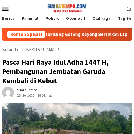
Loncat
Menu
ke
Mobile
konten
Berita
Kriminal
Politik
Otomotif
Olahraga
Tag Ber
ramil 1009-04/Takisung Gotong Royong Bersihkan Lapangan, Pers
Konten Spesial
Beranda
BERITA UTAMA
Pasca Hari Raya Idul Adha 1447 H,
Pembangunan Jembatan Garuda
Kembali di Kebut
Suara Tempo
28 Mei 2026
18 Dilihat