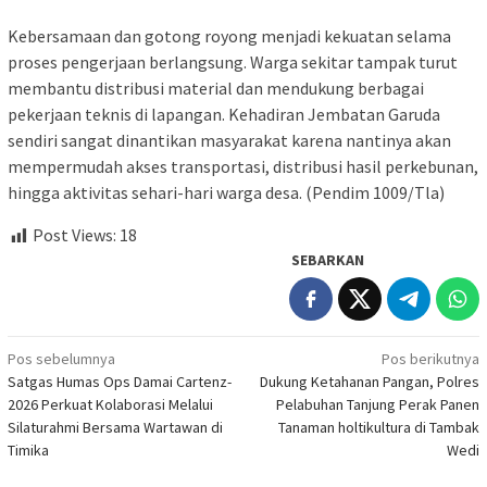
Kebersamaan dan gotong royong menjadi kekuatan selama
proses pengerjaan berlangsung. Warga sekitar tampak turut
membantu distribusi material dan mendukung berbagai
pekerjaan teknis di lapangan. Kehadiran Jembatan Garuda
sendiri sangat dinantikan masyarakat karena nantinya akan
mempermudah akses transportasi, distribusi hasil perkebunan,
hingga aktivitas sehari-hari warga desa. (Pendim 1009/Tla)
Post Views:
18
SEBARKAN
Navigasi
Pos sebelumnya
Pos berikutnya
Satgas Humas Ops Damai Cartenz-
Dukung Ketahanan Pangan, Polres
pos
2026 Perkuat Kolaborasi Melalui
Pelabuhan Tanjung Perak Panen
Silaturahmi Bersama Wartawan di
Tanaman holtikultura di Tambak
Timika
Wedi