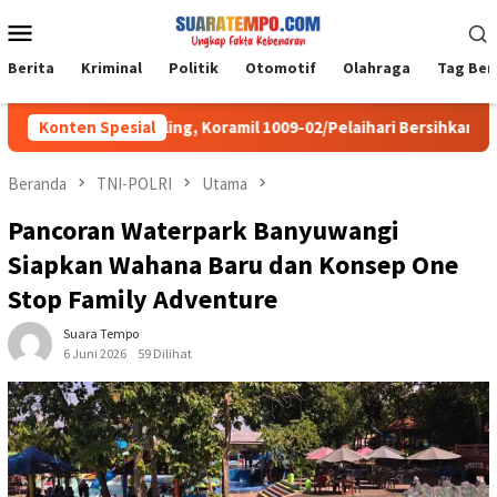
Loncat
Menu
ke
Mobile
konten
Berita
Kriminal
Politik
Otomotif
Olahraga
Tag Ber
MPAI My Darling, Koramil 1009-02/Pelaihari Bersihkan Sampah di J
Konten Spesial
Beranda
TNI-POLRI
Utama
Pancoran Waterpark Banyuwangi
Siapkan Wahana Baru dan Konsep One
Stop Family Adventure
Suara Tempo
6 Juni 2026
59 Dilihat