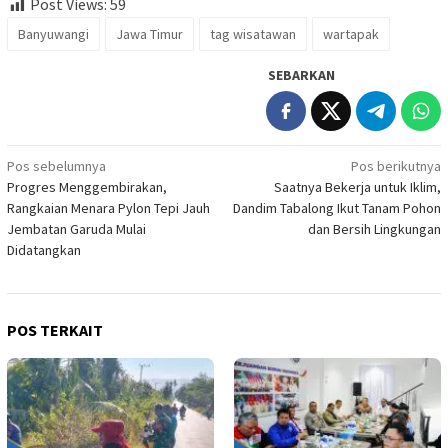
Post Views:
59
Banyuwangi
Jawa Timur
tag wisatawan
wartapak
SEBARKAN
Navigasi
Pos sebelumnya
Pos berikutnya
Progres Menggembirakan,
Saatnya Bekerja untuk Iklim,
pos
Rangkaian Menara Pylon Tepi Jauh
Dandim Tabalong Ikut Tanam Pohon
Jembatan Garuda Mulai
dan Bersih Lingkungan
Didatangkan
POS TERKAIT