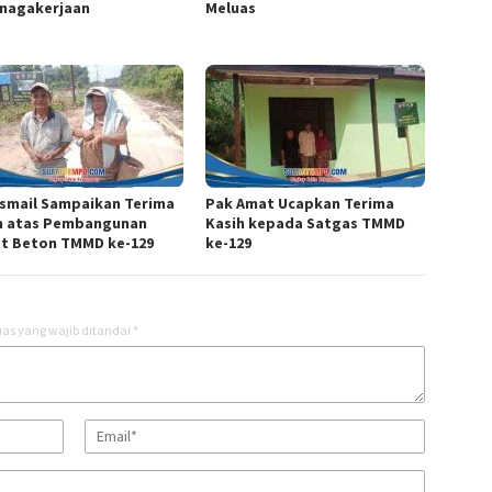
nagakerjaan
Meluas
Ismail Sampaikan Terima
Pak Amat Ucapkan Terima
h atas Pembangunan
Kasih kepada Satgas TMMD
t Beton TMMD ke-129
ke-129
as yang wajib ditandai
*