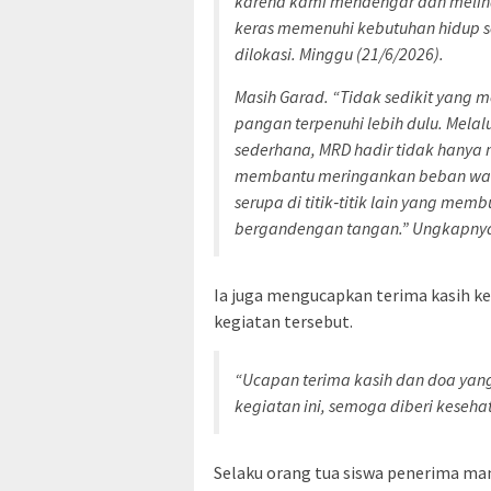
karena kami mendengar dan melih
keras memenuhi kebutuhan hidup se
dilokasi. Minggu (21/6/2026).
Masih Garad. “Tidak sedikit yang 
pangan terpenuhi lebih dulu. Melal
sederhana, MRD hadir tidak hanya 
membantu meringankan beban warg
serupa di titik‑titik lain yang me
bergandengan tangan.” Ungkapny
Ia juga mengucapkan terima kasih k
kegiatan tersebut.
“Ucapan terima kasih dan doa yang
kegiatan ini, semoga diberi keseha
Selaku orang tua siswa penerima man