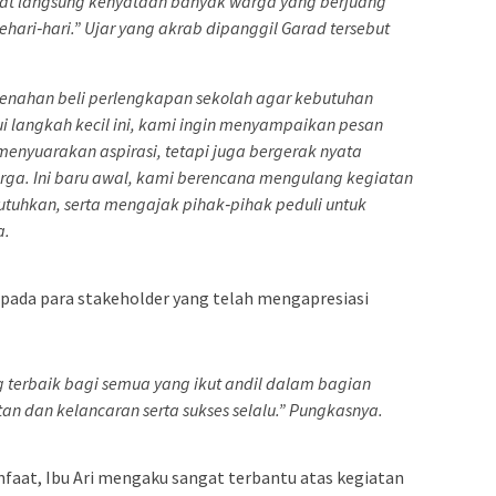
at langsung kenyataan banyak warga yang berjuang
hari‑hari.” Ujar yang akrab dipanggil Garad tersebut
menahan beli perlengkapan sekolah agar kebutuhan
ui langkah kecil ini, kami ingin menyampaikan pesan
menyuarakan aspirasi, tetapi juga bergerak nyata
a. Ini baru awal, kami berencana mengulang kegiatan
mbutuhkan, serta mengajak pihak‑pihak peduli untuk
a.
epada para stakeholder yang telah mengapresiasi
 terbaik bagi semua yang ikut andil dalam bagian
tan dan kelancaran serta sukses selalu.” Pungkasnya.
faat, Ibu Ari mengaku sangat terbantu atas kegiatan