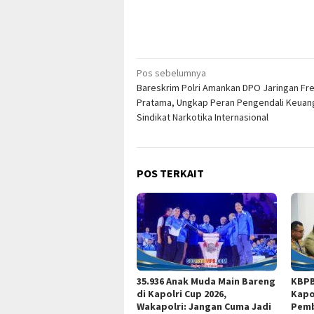
Navigasi
Pos sebelumnya
Bareskrim Polri Amankan DPO Jaringan Fr
pos
Pratama, Ungkap Peran Pengendali Keuan
Sindikat Narkotika Internasional
POS TERKAIT
35.936 Anak Muda Main Bareng
KBPB
di Kapolri Cup 2026,
Kapo
Wakapolri: Jangan Cuma Jadi
Pemb