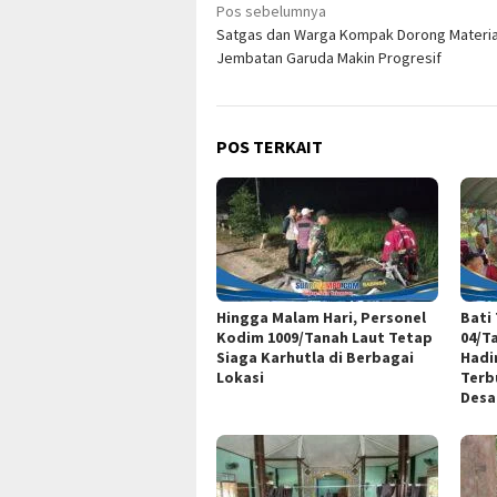
Navigasi
Pos sebelumnya
Satgas dan Warga Kompak Dorong Materia
pos
Jembatan Garuda Makin Progresif
POS TERKAIT
Hingga Malam Hari, Personel
Bati
Kodim 1009/Tanah Laut Tetap
04/T
Siaga Karhutla di Berbagai
Hadi
Lokasi
Terb
Desa