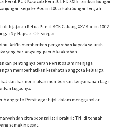
etua Persit KCK Koorcab Rem 101 PD XXII/Tambun Bungai
unjungan kerja ke Kodim 1002/Hulu Sungai Tengah
 oleh jajaran Ketua Persit KCK Cabang XXV Kodim 1002
ai Ny. Hapsari OP. Siregar.
ainul Arifin memberikan pengarahan kepada seluruh
muka yang berlangsung penuh keakraban.
ankan pentingnya peran Persit dalam menjaga
dengan memperhatikan kesehatan anggota keluarga.
 sehat dan harmonis akan memberikan kenyamanan bagi
ankan tugasnya.
luruh anggota Persit agar bijak dalam menggunakan
rwah dan citra sebagai istri prajurit TNI di tengah
yang semakin pesat.