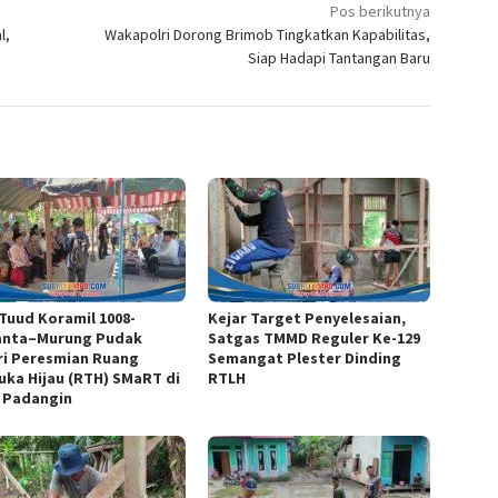
Pos berikutnya
l,
Wakapolri Dorong Brimob Tingkatkan Kapabilitas,
Siap Hadapi Tantangan Baru
 Tuud Koramil 1008-
Kejar Target Penyelesaian,
anta–Murung Pudak
Satgas TMMD Reguler Ke-129
ri Peresmian Ruang
Semangat Plester Dinding
uka Hijau (RTH) SMaRT di
RTLH
 Padangin