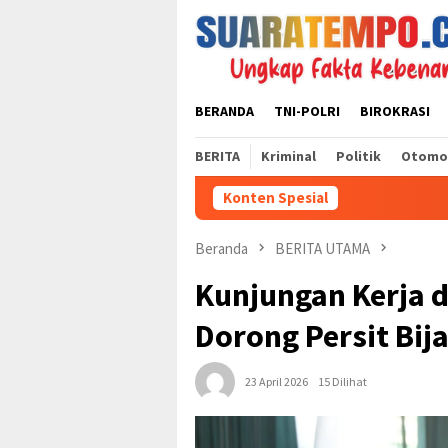
Loncat
ke
konten
BERANDA
TNI-POLRI
BIROKRASI
BERITA
Kriminal
Politik
Otomo
Konten Spesial
Beranda
BERITA UTAMA
Kunjungan Kerja d
Dorong Persit Bij
23 April 2026
15 Dilihat