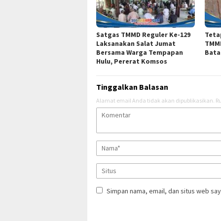
Satgas TMMD Reguler Ke-129
Teta
Laksanakan Salat Jumat
TMMD
Bersama Warga Tempapan
Bata
Hulu, Pererat Komsos
Tinggalkan Balasan
Alamat email Anda tidak akan dipublikasikan.
Ru
Simpan nama, email, dan situs web say