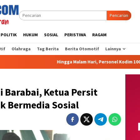
Pencarian
POLITIK
HUKUM
SOSIAL
PERISTIWA
RAGAM
tif
Olahraga
Tag Berita
Berita Otomotif
Lainnya
Hingga Malam Hari, Personel Kodim 1009/Tanah Laut Te
i Barabai, Ketua Persit
ak Bermedia Sosial