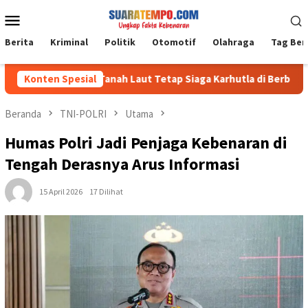
Loncat
Menu
ke
Mobile
konten
Berita
Kriminal
Politik
Otomotif
Olahraga
Tag Ber
Kodim 1009/Tanah Laut Tetap Siaga Karhutla di Berbagai Lokasi
Konten Spesial
Beranda
TNI-POLRI
Utama
Humas Polri Jadi Penjaga Kebenaran di
Tengah Derasnya Arus Informasi
15 April 2026
17 Dilihat