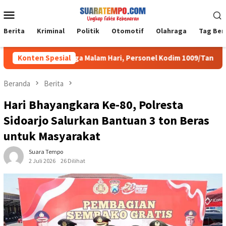
Loncat
Menu
ke
Mobile
konten
Berita
Kriminal
Politik
Otomotif
Olahraga
Tag Ber
t
Konten Spesial
Hingga Malam Hari, Personel Kodim 1009/Tanah Laut Tet
Beranda
Berita
Hari Bhayangkara Ke-80, Polresta
Sidoarjo Salurkan Bantuan 3 ton Beras
untuk Masyarakat
Suara Tempo
2 Juli 2026
26 Dilihat