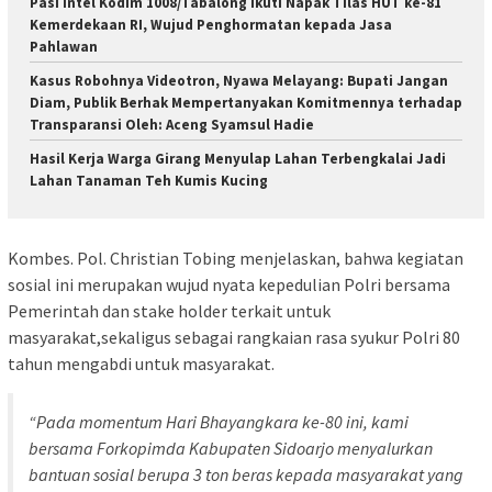
Pasi Intel Kodim 1008/Tabalong Ikuti Napak Tilas HUT ke-81
Kemerdekaan RI, Wujud Penghormatan kepada Jasa
Pahlawan
Kasus Robohnya Videotron, Nyawa Melayang: Bupati Jangan
Diam, Publik Berhak Mempertanyakan Komitmennya terhadap
Transparansi Oleh: Aceng Syamsul Hadie
Hasil Kerja Warga Girang Menyulap Lahan Terbengkalai Jadi
Lahan Tanaman Teh Kumis Kucing
Kombes. Pol. Christian Tobing menjelaskan, bahwa kegiatan
sosial ini merupakan wujud nyata kepedulian Polri bersama
Pemerintah dan stake holder terkait untuk
masyarakat,sekaligus sebagai rangkaian rasa syukur Polri 80
tahun mengabdi untuk masyarakat.
“Pada momentum Hari Bhayangkara ke-80 ini, kami
bersama Forkopimda Kabupaten Sidoarjo menyalurkan
bantuan sosial berupa 3 ton beras kepada masyarakat yang