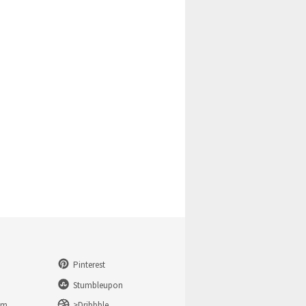
Pinterest
Stumbleupon
am
>Dribbble