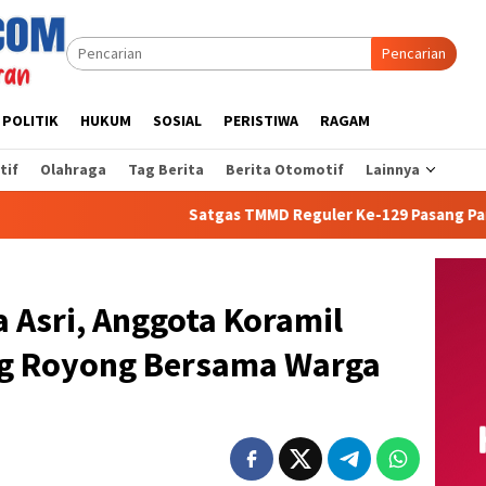
Pencarian
POLITIK
HUKUM
SOSIAL
PERISTIWA
RAGAM
tif
Olahraga
Tag Berita
Berita Otomotif
Lainnya
Satgas TMMD Reguler Ke-129 Pasang Paralon Sumur Bo
 Asri, Anggota Koramil
ng Royong Bersama Warga