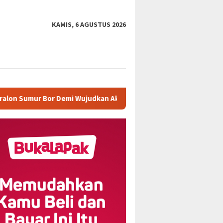
KAMIS, 6 AGUSTUS 2026
r Demi Wujudkan Akses Air Bersih
Kejar Target Penyeles