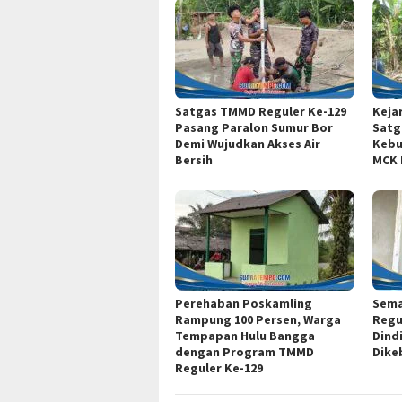
Satgas TMMD Reguler Ke-129
Keja
Pasang Paralon Sumur Bor
Satg
Demi Wujudkan Akses Air
Kebu
Bersih
MCK 
Perehaban Poskamling
Sema
Rampung 100 Persen, Warga
Regu
Tempapan Hulu Bangga
Dind
dengan Program TMMD
Dike
Reguler Ke-129