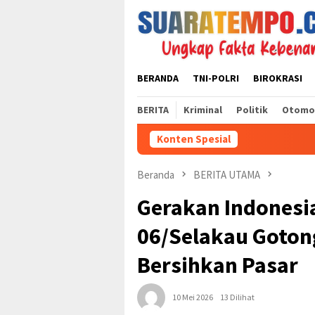
Loncat
ke
konten
BERANDA
TNI-POLRI
BIROKRASI
BERITA
Kriminal
Politik
Otomo
Konten Spesial
Beranda
BERITA UTAMA
Gerakan Indonesia
06/Selakau Goto
Bersihkan Pasar
10 Mei 2026
13 Dilihat