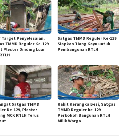
r Target Penyelesaian,
Satgas TMMD Reguler Ke-129
as TMMD Reguler Ke-129
Siapkan Tiang Kayu untuk
t Plester Dinding Luar
Pembangunan RTLH
RTLH
ngat Satgas TMMD
Rakit Kerangka Besi, Satgas
ler Ke-129, Plester
TMMD Reguler ke-129
ing MCK RTLH Terus
Perkokoh Bangunan RTLH
but
Milik Warga