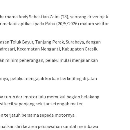
ernama Andy Sebastian Zaini (28), seorang driver ojek
r melalui aplikasi pada Rabu (20/5/2026) malam sekitar
san Teluk Bayur, Tanjung Perak, Surabaya, dengan
drosari, Kecamatan Menganti, Kabupaten Gresik.
 dan minim penerangan, pelaku mulai menjalankan
ya, pelaku mengajak korban berkeliling di jalan
iba turun dari motor lalu memukul bagian belakang
 kecil sepanjang sekitar setengah meter.
an terjatuh bersama sepeda motornya.
matkan diri ke area persawahan sambil membawa