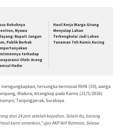
sus Robohnya
Hasil Kerja Warga Girang
deotron, Nyawa
Menyulap Lahan
layang: Bupati Jangan
Terbengkalai Jadi Lahan
am, Publik Berhak
Tanaman Teh Kumis Kucing
mpertanyakan
mitmennya terhadap
ansparansi Oleh: Aceng
amsul Hadie
mengungkapkan, tersangka berinisial RHN (33), warga
pang, Madura, ditangkap pada Kamis (21/5/2026)
emampir, Tanjungperak, Surabaya.
ng dari 24 jam setelah kejadian. Selain itu, barang
rhasil kami amankan,” ujar AKP Arif Rahman, Selasa