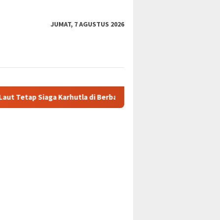
JUMAT, 7 AGUSTUS 2026
Karhutla di Berbagai Lokasi
Bati Tuud Koramil 1008-04/