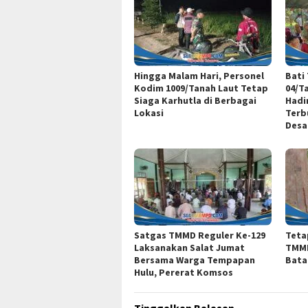
Hingga Malam Hari, Personel
Bati
Kodim 1009/Tanah Laut Tetap
04/T
Siaga Karhutla di Berbagai
Hadi
Lokasi
Terb
Desa
Satgas TMMD Reguler Ke-129
Teta
Laksanakan Salat Jumat
TMMD
Bersama Warga Tempapan
Bata
Hulu, Pererat Komsos