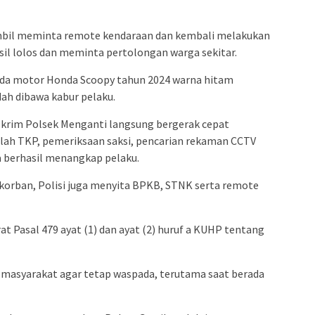
mbil meminta remote kendaraan dan kembali melakukan
il lolos dan meminta pertolongan warga sekitar.
peda motor Honda Scoopy tahun 2024 warna hitam
dah dibawa kabur pelaku.
skrim Polsek Menganti langsung bergerak cepat
olah TKP, pemeriksaan saksi, pencarian rekaman CCTV
 berhasil menangkap pelaku.
orban, Polisi juga menyita BPKB, STNK serta remote
at Pasal 479 ayat (1) dan ayat (2) huruf a KUHP tentang
masyarakat agar tetap waspada, terutama saat berada