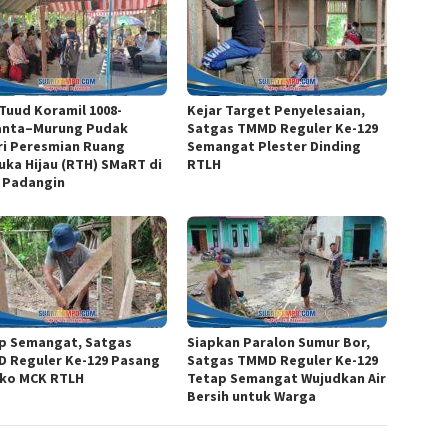
 Tuud Koramil 1008-
Kejar Target Penyelesaian,
anta–Murung Pudak
Satgas TMMD Reguler Ke-129
ri Peresmian Ruang
Semangat Plester Dinding
uka Hijau (RTH) SMaRT di
RTLH
 Padangin
p Semangat, Satgas
Siapkan Paralon Sumur Bor,
 Reguler Ke-129 Pasang
Satgas TMMD Reguler Ke-129
ko MCK RTLH
Tetap Semangat Wujudkan Air
Bersih untuk Warga