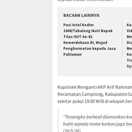
BACAAN LAINNYA
Pasi Intel Kodim
Ka
1008/Tabalong Ikuti Napak
Vi
Tilas HUT ke-81
Me
Kemerdekaan RI, Wujud
Di
Penghormatan kepada Jasa
Me
Pahlawan
Ko
Tr
Sy
Kapolsek Menganti AKP Arif Rahman 
Kecamatan Camplong, Kabupaten Sam
sekitar pukul 19.00 WIB di wilayah S
“Tersangka berhasil diamankan kura
bukti sepeda motor korban juga be
(26/5/26).