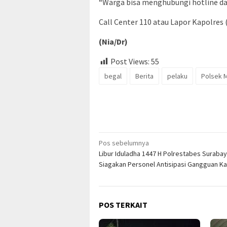
“Warga bisa menghubungi hotline da
Call Center 110 atau Lapor Kapolres
(Nia/Dr)
Post Views:
55
begal
Berita
pelaku
Polsek 
Navigasi
Pos sebelumnya
Libur Iduladha 1447 H Polrestabes Suraba
pos
Siagakan Personel Antisipasi Gangguan 
POS TERKAIT