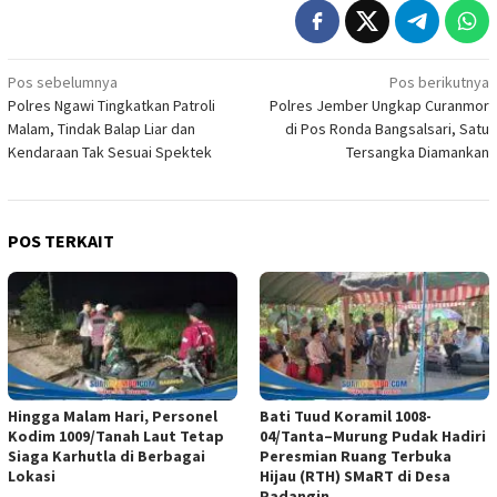
Navigasi
Pos sebelumnya
Pos berikutnya
Polres Ngawi Tingkatkan Patroli
Polres Jember Ungkap Curanmor
pos
Malam, Tindak Balap Liar dan
di Pos Ronda Bangsalsari, Satu
Kendaraan Tak Sesuai Spektek
Tersangka Diamankan
POS TERKAIT
Hingga Malam Hari, Personel
Bati Tuud Koramil 1008-
Kodim 1009/Tanah Laut Tetap
04/Tanta–Murung Pudak Hadiri
Siaga Karhutla di Berbagai
Peresmian Ruang Terbuka
Lokasi
Hijau (RTH) SMaRT di Desa
Padangin