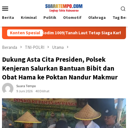
Loncat
Menu
ke
Mobile
konten
Berita
Kriminal
Politik
Otomotif
Olahraga
Tag Ber
i, Personel Kodim 1009/Tanah Laut Tetap Siaga Karhutla di Berba
Konten Spesial
Beranda
TNI-POLRI
Utama
Dukung Asta Cita Presiden, Polsek
Kenjeran Salurkan Bantuan Bibit dan
Obat Hama ke Poktan Nandur Makmur
Suara Tempo
9 Juni 2026
40 Dilihat