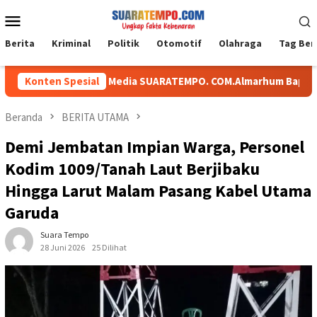
Loncat
Menu
ke
Mobile
konten
Berita
Kriminal
Politik
Otomotif
Olahraga
Tag Ber
a Sungkawa, Media SUARATEMPO. COM.Almarhum Bapak.M SHOLEH
Konten Spesial
Beranda
BERITA UTAMA
Demi Jembatan Impian Warga, Personel
Kodim 1009/Tanah Laut Berjibaku
Hingga Larut Malam Pasang Kabel Utama
Garuda
Suara Tempo
28 Juni 2026
25 Dilihat