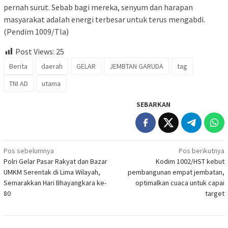
pernah surut. Sebab bagi mereka, senyum dan harapan
masyarakat adalah energi terbesar untuk terus mengabdi.
(Pendim 1009/Tla)
Post Views:
25
Berita
daerah
GELAR
JEMBTAN GARUDA
tag
TNI AD
utama
SEBARKAN
Navigasi
Pos sebelumnya
Pos berikutnya
Polri Gelar Pasar Rakyat dan Bazar
Kodim 1002/HST kebut
pos
UMKM Serentak di Lima Wilayah,
pembangunan empat jembatan,
Semarakkan Hari Bhayangkara ke-
optimalkan cuaca untuk capai
80
target