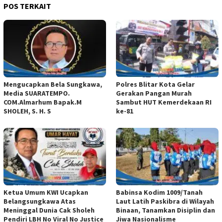
POS TERKAIT
Mengucapkan Bela Sungkawa,
Polres Blitar Kota Gelar
Media SUARATEMPO.
Gerakan Pangan Murah
COM.Almarhum Bapak.M
Sambut HUT Kemerdekaan RI
SHOLEH, S. H. S
ke-81
Ketua Umum KWI Ucapkan
Babinsa Kodim 1009/Tanah
Belangsungkawa Atas
Laut Latih Paskibra di Wilayah
Meninggal Dunia Cak Sholeh
Binaan, Tanamkan Disiplin dan
Pendiri LBH No Viral No Justice
Jiwa Nasionalisme